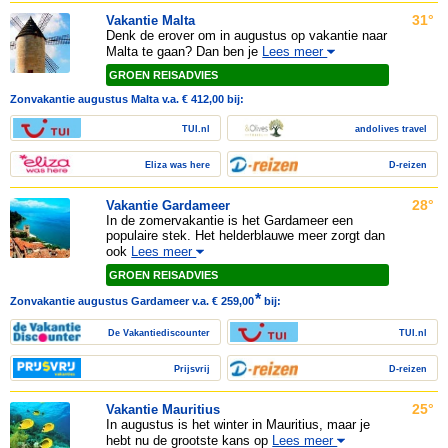
31°
Vakantie Malta
Denk de erover om in augustus op vakantie naar
Malta te gaan? Dan ben je
Lees meer
GROEN REISADVIES
Zonvakantie augustus Malta v.a. € 412,00 bij:
TUI.nl
andolives travel
Eliza was here
D-reizen
28°
Vakantie Gardameer
In de zomervakantie is het Gardameer een
populaire stek. Het helderblauwe meer zorgt dan
ook
Lees meer
GROEN REISADVIES
*
Zonvakantie augustus Gardameer v.a. € 259,00
bij:
De Vakantiediscounter
TUI.nl
Prijsvrij
D-reizen
25°
Vakantie Mauritius
In augustus is het winter in Mauritius, maar je
hebt nu de grootste kans op
Lees meer