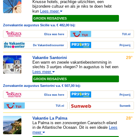
Knusse hotels, prachtige uitzichten, een
bijzondere cultuur en als je niks te doen hebt
kun
Lees meer
GROEN REISADVIES
Zonvakantie augustus Sicilie v.a. € 482,00 bij:
Eliza was here
TUI.nl
De Vakantiediscounter
Prijsvrij
29°
Vakantie Santorini
Een warm en zwoele vakantiebestemming in
slechts 3 uurtjes vliegen? In augustus is het een
Lees meer
GROEN REISADVIES
Zonvakantie augustus Santorini v.a. € 507,00 bij:
Eliza was here
Prijsvrij
TUI.nl
Sunweb
28°
Vakantie La Palma
La Palma is een zonovergoten Canarisch eiland
in de Atlantische Oceaan. Dit is een ideale
Lees
meer