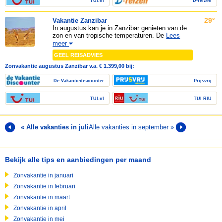
TUI.nl
D-reizen
29°
Vakantie Zanzibar
In augustus kan je in Zanzibar genieten van de
zon en van tropische temperaturen. De
Lees
meer
GEEL REISADVIES
Zonvakantie augustus Zanzibar v.a. € 1.399,00 bij:
De Vakantiediscounter
Prijsvrij
TUI.nl
TUI RIU
« Alle vakanties in juli
Alle vakanties in september »
Bekijk alle tips en aanbiedingen per maand
Zonvakantie in januari
Zonvakantie in februari
Zonvakantie in maart
Zonvakantie in april
Zonvakantie in mei