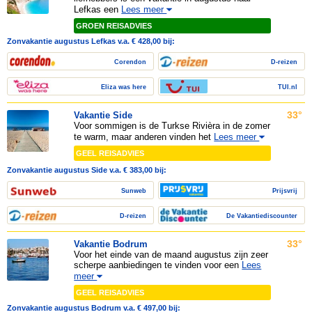
Lefkas een
Lees meer
GROEN REISADVIES
Zonvakantie augustus Lefkas v.a. € 428,00 bij:
Corendon
D-reizen
Eliza was here
TUI.nl
33°
Vakantie Side
Voor sommigen is de Turkse Rivièra in de zomer
te warm, maar anderen vinden het
Lees meer
GEEL REISADVIES
Zonvakantie augustus Side v.a. € 383,00 bij:
Sunweb
Prijsvrij
D-reizen
De Vakantiediscounter
33°
Vakantie Bodrum
Voor het einde van de maand augustus zijn zeer
scherpe aanbiedingen te vinden voor een
Lees
meer
GEEL REISADVIES
Zonvakantie augustus Bodrum v.a. € 497,00 bij: