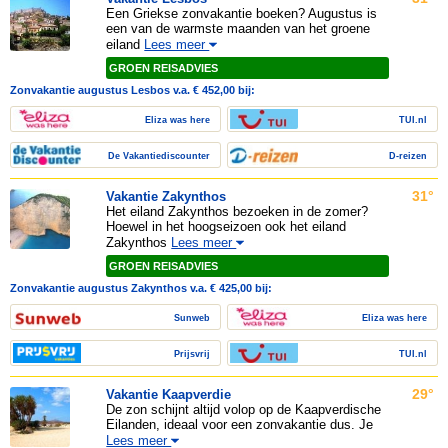
Een Griekse zonvakantie boeken? Augustus is
een van de warmste maanden van het groene
eiland
Lees meer
GROEN REISADVIES
Zonvakantie augustus Lesbos v.a. € 452,00 bij:
Eliza was here
TUI.nl
De Vakantiediscounter
D-reizen
31°
Vakantie Zakynthos
Het eiland Zakynthos bezoeken in de zomer?
Hoewel in het hoogseizoen ook het eiland
Zakynthos
Lees meer
GROEN REISADVIES
Zonvakantie augustus Zakynthos v.a. € 425,00 bij:
Sunweb
Eliza was here
Prijsvrij
TUI.nl
29°
Vakantie Kaapverdie
De zon schijnt altijd volop op de Kaapverdische
Eilanden, ideaal voor een zonvakantie dus. Je
Lees meer