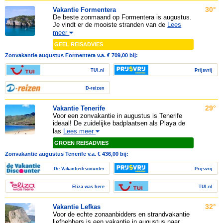
30°
Vakantie Formentera
De beste zonmaand op Formentera is augustus.
Je vindt er de mooiste stranden van de
Lees
meer
GEEL REISADVIES
Zonvakantie augustus Formentera v.a. € 709,00 bij:
TUI.nl
Prijsvrij
D-reizen
29°
Vakantie Tenerife
Voor een zonvakantie in augustus is Tenerife
ideaal! De zuidelijke badplaatsen als Playa de
las
Lees meer
GROEN REISADVIES
Zonvakantie augustus Tenerife v.a. € 436,00 bij:
De Vakantiediscounter
Prijsvrij
Eliza was here
TUI.nl
32°
Vakantie Lefkas
Voor de echte zonaanbidders en strandvakantie
liefhebbers is een vakantie in augustus naar