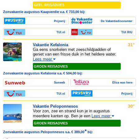
GEEL REISADVIES
Zonvakantie augustus Kaapverdie v.a. € 733,00 bij:
Prijsvrij
De Vakantiediscounter
TUI.nl
TUI RIU
31°
Vakantie Kefalonia
Ga eens snorkelen met zeeschildpadden of
geniet van een frisse duik in het heldere water.
Lees meer
GROEN REISADVIES
Zonvakantie augustus Kefalonia v.a. € 504,00 bij:
Sunweb
Eliza was here
TUI.nl
Prijsvrij
30°
Vakantie Peloponnesos
Voor zon, zee en strand kun je in augustus
meerdere kanten op. Ben je een
Lees meer
GROEN REISADVIES
*
Zonvakantie augustus Peloponnesos v.a. € 389,00
bij: