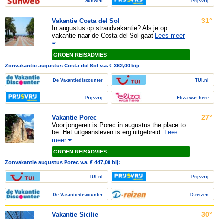
Sunweb
Prijsvrij
31°
Vakantie Costa del Sol
In augustus op strandvakantie? Als je op
vakantie naar de Costa del Sol gaat
Lees meer
GROEN REISADVIES
Zonvakantie augustus Costa del Sol v.a. € 362,00 bij:
De Vakantiediscounter
TUI.nl
Prijsvrij
Eliza was here
27°
Vakantie Porec
Voor jongeren is Porec in augustus the place to
be. Het uitgaansleven is erg uitgebreid.
Lees
meer
GROEN REISADVIES
Zonvakantie augustus Porec v.a. € 447,00 bij:
TUI.nl
Prijsvrij
De Vakantiediscounter
D-reizen
30°
Vakantie Sicilie