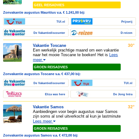
GEEL REISADVIES
Zonvakantie augustus Mauritius v.a. € 1.241,00 bij:
TUI.nl
Prijsvrij
De Vakantiediscounter
D-reizen
30°
Vakantie Toscane
Een werkelijk prachtige maand om een vakantie
naar het mooie Toscane te boeken! Het is
Lees
meer
GROEN REISADVIES
Zonvakantie augustus Toscane v.a. € 437,00 bij:
De Vakantiediscounter
TUI.nl
Eliza was here
De Jong Intra
32°
Vakantie Samos
Aanbiedingen voor begin augustus naar Samos
zijn soms al snel uitverkocht al kun je lastminute
Lees meer
GROEN REISADVIES
Zonvakantie augustus Samos v.a. € 472,00 bij: