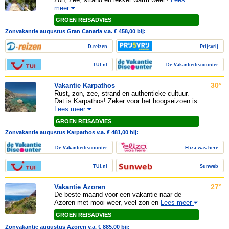
meer
GROEN REISADVIES
Zonvakantie augustus Gran Canaria v.a.
€
458,00
bij:
D-reizen
Prijsvrij
TUI.nl
De Vakantiediscounter
30°
Vakantie Karpathos
Rust, zon, zee, strand en authentieke cultuur.
Dat is Karpathos! Zeker voor het hoogseizoen is
Lees meer
GROEN REISADVIES
Zonvakantie augustus Karpathos v.a. € 481,00 bij:
De Vakantiediscounter
Eliza was here
TUI.nl
Sunweb
27°
Vakantie Azoren
De beste maand voor een vakantie naar de
Azoren met mooi weer, veel zon en
Lees meer
GROEN REISADVIES
Zonvakantie augustus Azoren v.a. € 885,00 bij: