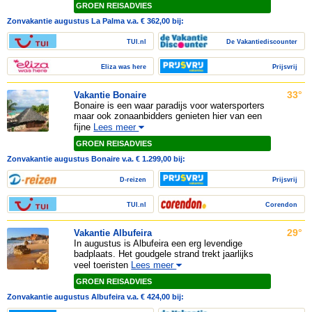
GROEN REISADVIES
Zonvakantie augustus La Palma v.a. € 362,00 bij:
TUI.nl
De Vakantiediscounter
Eliza was here
Prijsvrij
33°
Vakantie Bonaire
Bonaire is een waar paradijs voor watersporters
maar ook zonaanbidders genieten hier van een
fijne
Lees meer
GROEN REISADVIES
Zonvakantie augustus Bonaire v.a. € 1.299,00 bij:
D-reizen
Prijsvrij
TUI.nl
Corendon
29°
Vakantie Albufeira
In augustus is Albufeira een erg levendige
badplaats. Het goudgele strand trekt jaarlijks
veel toeristen
Lees meer
GROEN REISADVIES
Zonvakantie augustus Albufeira v.a. € 424,00 bij: