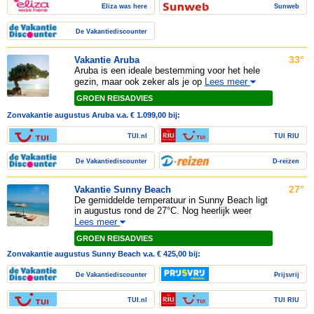
Eliza was here
Sunweb
De Vakantiediscounter
33°
Vakantie Aruba
Aruba is een ideale bestemming voor het hele
gezin, maar ook zeker als je op
Lees meer
GROEN REISADVIES
Zonvakantie augustus Aruba v.a. € 1.099,00 bij:
TUI.nl
TUI RIU
De Vakantiediscounter
D-reizen
27°
Vakantie Sunny Beach
De gemiddelde temperatuur in Sunny Beach ligt
in augustus rond de 27°C. Nog heerlijk weer
Lees meer
GROEN REISADVIES
Zonvakantie augustus Sunny Beach v.a. € 425,00 bij:
De Vakantiediscounter
Prijsvrij
TUI.nl
TUI RIU