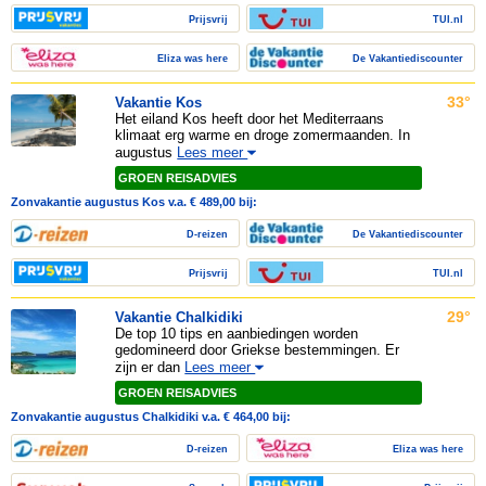
Prijsvrij
TUI.nl
Eliza was here
De Vakantiediscounter
33°
Vakantie Kos
Het eiland Kos heeft door het Mediterraans
klimaat erg warme en droge zomermaanden. In
augustus
Lees meer
GROEN REISADVIES
Zonvakantie augustus Kos v.a. € 489,00 bij:
D-reizen
De Vakantiediscounter
Prijsvrij
TUI.nl
29°
Vakantie Chalkidiki
De top 10 tips en aanbiedingen worden
gedomineerd door Griekse bestemmingen. Er
zijn er dan
Lees meer
GROEN REISADVIES
Zonvakantie augustus Chalkidiki v.a. € 464,00 bij:
D-reizen
Eliza was here