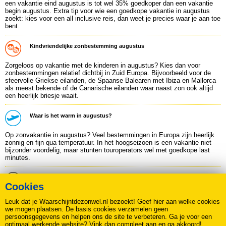
een vakantie eind augustus is tot wel 35% goedkoper dan een vakantie
begin augustus. Extra tip voor wie een goedkope vakantie in augustus
zoekt: kies voor een all inclusive reis, dan weet je precies waar je aan toe
bent.
Kindvriendelijke zonbestemming augustus
Zorgeloos op vakantie met de kinderen in augustus? Kies dan voor
zonbestemmingen relatief dichtbij in Zuid Europa. Bijvoorbeeld voor de
sfeervolle Griekse eilanden, de Spaanse Balearen met Ibiza en Mallorca
als meest bekende of de Canarische eilanden waar naast zon ook altijd
een heerlijk briesje waait.
Waar is het warm in augustus?
Op zonvakantie in augustus? Veel bestemmingen in Europa zijn heerlijk
zonnig en fijn qua temperatuur. In het hoogseizoen is een vakantie niet
bijzonder voordelig, maar stunten touroperators wel met goedkope last
minutes.
Vakantie in augustus: 25 graden of meer?
Volop keuze in Europa!
Cookies
In augustus is het warm in heel Europa. Voor goed weer hoef je niet
Leuk dat je Waarschijntdezonwel.nl bezoekt! Geef hier aan welke cookies
verder dan het vertrouwde Frankrijk, Italie of
Spanje
.
we mogen plaatsen. De basis cookies verzamelen geen
persoonsgegevens en helpen ons de site te verbeteren. Ga je voor een
optimaal werkende website? Vink dan compleet aan en ga akkoord!