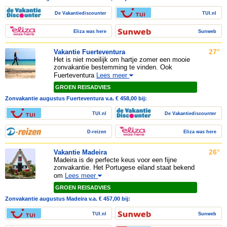
De Vakantiediscounter
TUI.nl
Eliza was here
Sunweb
27°
Vakantie Fuerteventura
Het is niet moeilijk om hartje zomer een mooie
zonvakantie bestemming te vinden. Ook
Fuerteventura
Lees meer
GROEN REISADVIES
Zonvakantie augustus Fuerteventura v.a. € 458,00 bij:
TUI.nl
De Vakantiediscounter
D-reizen
Eliza was here
26°
Vakantie Madeira
Madeira is de perfecte keus voor een fijne
zonvakantie. Het Portugese eiland staat bekend
om
Lees meer
GROEN REISADVIES
Zonvakantie augustus Madeira v.a. € 457,00 bij:
TUI.nl
Sunweb