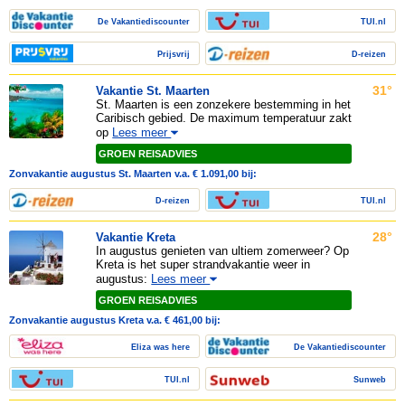
De Vakantiediscounter
TUI.nl
Prijsvrij
D-reizen
31°
Vakantie St. Maarten
St. Maarten is een zonzekere bestemming in het
Caribisch gebied. De maximum temperatuur zakt
op
Lees meer
GROEN REISADVIES
Zonvakantie augustus St. Maarten v.a. € 1.091,00 bij:
D-reizen
TUI.nl
28°
Vakantie Kreta
In augustus genieten van ultiem zomerweer? Op
Kreta is het super strandvakantie weer in
augustus:
Lees meer
GROEN REISADVIES
Zonvakantie augustus Kreta v.a. € 461,00 bij:
Eliza was here
De Vakantiediscounter
TUI.nl
Sunweb