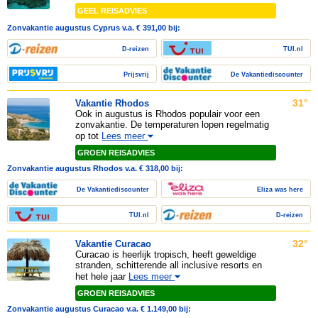
GEEL REISADVIES
Zonvakantie augustus Cyprus v.a. € 391,00 bij:
D-reizen
TUI.nl
Prijsvrij
De Vakantiediscounter
31°
Vakantie Rhodos
Ook in augustus is Rhodos populair voor een
zonvakantie. De temperaturen lopen regelmatig
op tot
Lees meer
GROEN REISADVIES
Zonvakantie augustus Rhodos v.a. € 318,00 bij:
De Vakantiediscounter
Eliza was here
TUI.nl
D-reizen
32°
Vakantie Curacao
Curacao is heerlijk tropisch, heeft geweldige
stranden, schitterende all inclusive resorts en
het hele jaar
Lees meer
GROEN REISADVIES
Zonvakantie augustus Curacao v.a. € 1.149,00 bij: