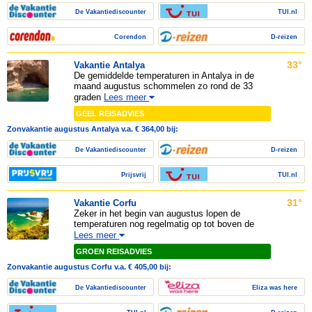
De Vakantiediscounter
TUI.nl
Corendon
D-reizen
33°
Vakantie Antalya
De gemiddelde temperaturen in Antalya in de
maand augustus schommelen zo rond de 33
graden
Lees meer
GEEL REISADVIES
Zonvakantie augustus Antalya v.a. € 364,00 bij:
De Vakantiediscounter
D-reizen
Prijsvrij
TUI.nl
31°
Vakantie Corfu
Zeker in het begin van augustus lopen de
temperaturen nog regelmatig op tot boven de
Lees meer
GROEN REISADVIES
Zonvakantie augustus Corfu v.a. € 405,00 bij:
De Vakantiediscounter
Eliza was here