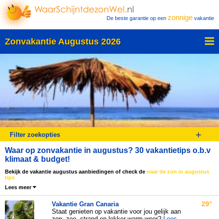
zonnige
De beste garantie op een
vakantie
Zonvakantie Augustus 2026
Filter zoekopties
Waar op zonvakantie in augustus? 30 vakantietips o.b.v
klimaat & budget!
Bekijk de vakantie augustus aanbiedingen of check de
naar de zon in augustus
tips
Lees meer
29°
Vakantie
Gran Canaria
Staat genieten op vakantie voor jou gelijk aan
zon, zee, strand en lekker warm weer?
Lees