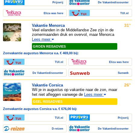
Prijsvrij
De Vakantiediscounter
Eliza was here
TUI.nl
31°
Vakantie Menorca
Veel eilanden in de Middellandse Zee zijn in de
zomermaanden druk en overvol, maar Menorca
Lees meer
GROEN REISADVIES
Zonvakantie augustus Menorca v.a. € 469,00 bij:
TUI.nl
Eliza was here
De Vakantiediscounter
Sunweb
26°
Vakantie Corsica
Wil je in augustus op vakantie naar de zon, maar
het niet afleggen vanwege de
Lees meer
GEEL REISADVIES
Zonvakantie augustus Corsica v.a. € 676,00 bij:
TUI.nl
Prijsvrij
D-reizen
De Vakantiediscounter