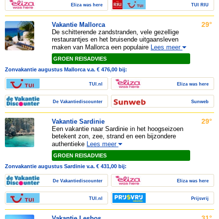
Eliza was here
TUI RIU
29°
Vakantie Mallorca
De schitterende zandstranden, vele gezellige
restaurantjes en het bruisende uitgaansleven
maken van Mallorca een populaire
Lees meer
GROEN REISADVIES
Zonvakantie augustus Mallorca v.a. € 476,00 bij:
TUI.nl
Eliza was here
De Vakantiediscounter
Sunweb
29°
Vakantie Sardinie
Een vakantie naar Sardinie in het hoogseizoen
betekent zon, zee, strand en een bijzondere
authentieke
Lees meer
GROEN REISADVIES
Zonvakantie augustus Sardinie v.a. € 431,00 bij:
De Vakantiediscounter
Eliza was here
TUI.nl
Prijsvrij
31°
Vakantie Lesbos