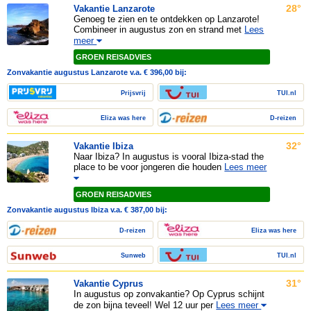
28°
Vakantie Lanzarote
Genoeg te zien en te ontdekken op Lanzarote!
Combineer in augustus zon en strand met
Lees
meer
GROEN REISADVIES
Zonvakantie augustus Lanzarote v.a. € 396,00 bij:
Prijsvrij
TUI.nl
Eliza was here
D-reizen
32°
Vakantie Ibiza
Naar Ibiza? In augustus is vooral Ibiza-stad the
place to be voor jongeren die houden
Lees meer
GROEN REISADVIES
Zonvakantie augustus Ibiza v.a. € 387,00 bij:
D-reizen
Eliza was here
Sunweb
TUI.nl
31°
Vakantie Cyprus
In augustus op zonvakantie? Op Cyprus schijnt
de zon bijna teveel! Wel 12 uur per
Lees meer