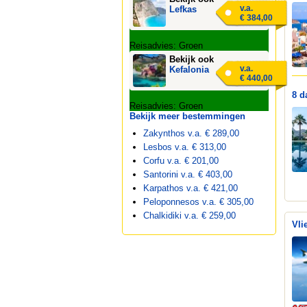
v.a.
Lefkas
€ 384,00
Reisadvies: Groen
Bekijk ook
v.a.
Kefalonia
€ 440,00
8 d
Reisadvies: Groen
Bekijk meer bestemmingen
Zakynthos v.a. € 289,00
Lesbos v.a. € 313,00
Corfu v.a. € 201,00
Santorini v.a. € 403,00
Karpathos v.a. € 421,00
Peloponnesos v.a. € 305,00
Chalkidiki v.a. € 259,00
Vli