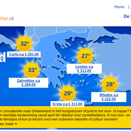
Home
|
De 
32°
d
Corfu v.a € 201,00
27°
Lesbos v.a
33°
€ 313,00
Zakynthos v.a
28°
€ 289,00
29°
Rhodos v.a
€ 222,00
Kreta v.a € 313,00
n zonvakantie naar Griekenland in het hoogseizoen of juist in het voor- of najaar? 
n heerlijke bestemming vanaf april t/m oktober voor zonliefhebbers. In het voor- en
le terrasjes of kun je kiezen voor een actievere vakantie of cultuur snuiven!
es meer