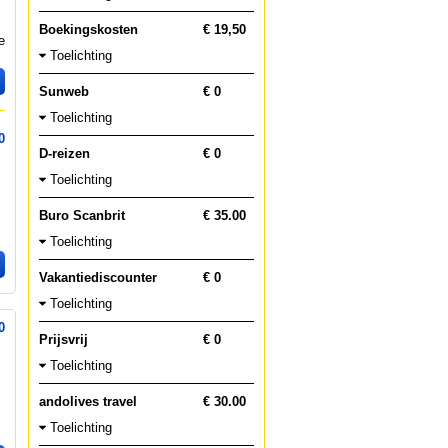
Boekingskosten
€ 19,50
e
Toelichting
Sunweb
€ 0
Toelichting
0
D-reizen
€ 0
Toelichting
Buro Scanbrit
€ 35.00
Toelichting
Vakantiediscounter
€ 0
Toelichting
0
Prijsvrij
€ 0
Toelichting
andolives travel
€ 30.00
Toelichting