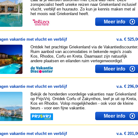
zonspecialist heeft unieke reizen naar Griekenland inclusief
vlucht, verblijf en huurauto. Zo kun je kennis maken met al
het moois wat Griekenland heeft.
Meer info
agen vakantie met vlucht en verblijf
v.a. € 525,0
Ontdek het prachtige Griekenland via de Vakantiediscounter
Ruim aanbod van accomodaties in bekende regio's zoals
Kos, Rhodos, Corfu en Kreta. Daarnaast zijn natuurlijk
andere plaatsen en eilanden ruim vertegenwoordigd.
Meer info
agen vakantie met vlucht en verblijf
v.a. € 296,0
Bekijk de honderden voordelige vakanties naar Griekenland
op PrijsVrij. Ontdek Corfu of Zakynthos, leef je uit op Kreta,
Kos en Rhodos. Volop mogelijkheden - ook voor de kleine
beurs - voor een fijne vakantie.
Meer info
agen vakantie met vlucht en verblijf
v.a. € 201,0