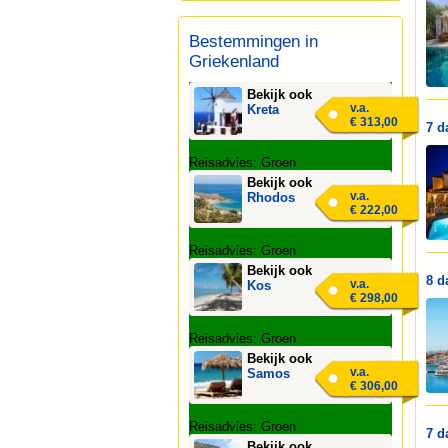
Bestemmingen in
Griekenland
Bekijk ook
v.a.
Kreta
€ 313,00
7 d
Reisadvies: Groen
Bekijk ook
v.a.
Rhodos
€ 222,00
Reisadvies: Groen
Bekijk ook
8 d
v.a.
Kos
€ 298,00
Reisadvies: Groen
Bekijk ook
v.a.
Samos
€ 306,00
Reisadvies: Groen
7 d
Bekijk ook