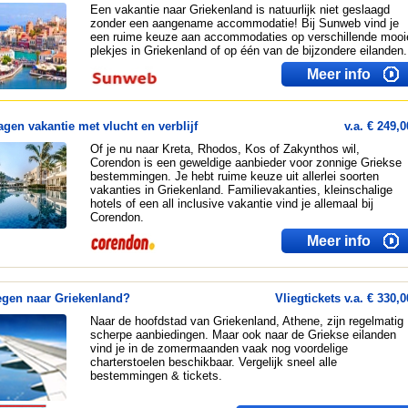
Een vakantie naar Griekenland is natuurlijk niet geslaagd
zonder een aangename accommodatie! Bij Sunweb vind je
een ruime keuze aan accommodaties op verschillende mooi
plekjes in Griekenland of op één van de bijzondere eilanden.
Meer info
agen vakantie met vlucht en verblijf
v.a. € 249,0
Of je nu naar Kreta, Rhodos, Kos of Zakynthos wil,
Corendon is een geweldige aanbieder voor zonnige Griekse
bestemmingen. Je hebt ruime keuze uit allerlei soorten
vakanties in Griekenland. Familievakanties, kleinschalige
hotels of een all inclusive vakantie vind je allemaal bij
Corendon.
Meer info
egen naar Griekenland?
Vliegtickets v.a. € 330,0
Naar de hoofdstad van Griekenland, Athene, zijn regelmatig
scherpe aanbiedingen. Maar ook naar de Griekse eilanden
vind je in de zomermaanden vaak nog voordelige
charterstoelen beschikbaar. Vergelijk sneel alle
bestemmingen & tickets.