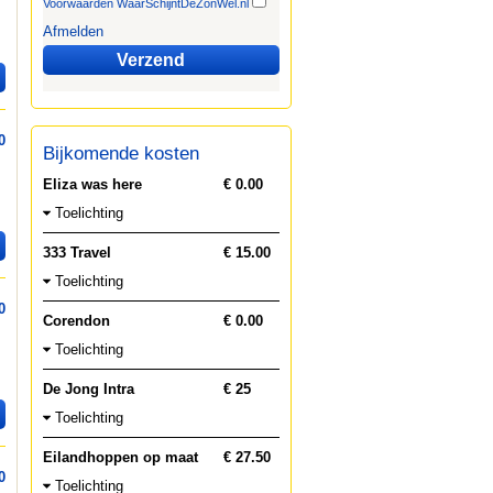
Voorwaarden WaarSchijntDeZonWel.nl
Afmelden
Verzend
0
Bijkomende kosten
.
Eliza was here
€ 0.00
Toelichting
333 Travel
€ 15.00
Toelichting
0
Corendon
€ 0.00
Toelichting
De Jong Intra
€ 25
Toelichting
Eilandhoppen op maat
€ 27.50
0
Toelichting