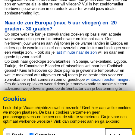
zon en warmte als je niet te ver wil vliegen? Vul in het zoekformulier
hierboven jouw wensen in en ontdek waar ter wereld jouw ideale
zonbestemming ligt.
Naar de zon Europa (max. 5 uur vliegen) en 20
graden - 30 graden?
Op onze website kan je zonvakanties zoeken op basis van actuele
weersvoorspellingen en historische weer en klimaat data. Geef
hierboven jouw wensen aan Wij tonen je de warme landen in Europa en
elders op de wereld inclusief een overzicht van leuke aanbiedingen voor
een weekje zon. - ook als je
last minute naar de zon
wil en daar een
goede tip voor zoekt!
Op zoek naar goedkope zonvakanties in Spanje, Griekenland, Egypte,
Turkije, de Canarische Eilanden of misschien wel naar het Caribisch
gebied? Kies linksboven op deze pagina je gewenste temperatuur en
wat je maximaal wilt uitgeven en wij tonen je de beste trips voor een
zonvakantie in het zomerseizoen of goedkope
winterzon bestemmingen
.
Om de kans op lekker weer tijdens je strandvakantie te maximaliseren
adviseren we je tevens goed op de Sunfactor van je bestemming te
letten voor de maand dat jij op vakantie wil. Enkele buien kunnen er
altijd vallen. Maar een hoge score betekent wel dat de kans groot is dat
Cookies
je goed weer treft op vakantie! Mocht je jouw vakantiebestemming
missen laat het ons dan weten, dan staat die volgende week wellicht in
Leuk dat je Waarschijntdezonwel.nl bezoekt! Geef hier aan welke cookies
dit overzicht met bestemmingen.
we mogen plaatsen. De basis cookies verzamelen geen
persoonsgegevens en helpen ons de site te verbeteren. Ga je voor een
optimaal werkende website? Vink dan compleet aan en ga akkoord!
Over ons
|
Contact
|
Disclaimer, Privacy & Cookie statement
|