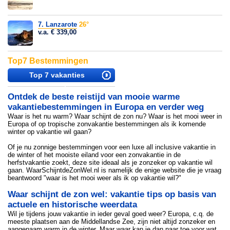
7. Lanzarote
26°
v.a. € 339,00
Top7 Bestemmingen
Top 7 vakanties
september
Ontdek de beste reistijd van mooie warme
vakantiebestemmingen in Europa en verder weg
Waar is het nu warm? Waar schijnt de zon nu? Waar is het mooi weer in
Europa of op tropische zonvakantie bestemmingen als ik komende
winter op vakantie wil gaan?
Of je nu zonnige bestemmingen voor een luxe all inclusive vakantie in
de winter of het mooiste eiland voor een zonvakantie in de
herfstvakantie zoekt, deze site ideaal als je zonzeker op vakantie wil
gaan. WaarSchijntdeZonWel.nl is namelijk de enige website die je vraag
beantwoord "waar is het mooi weer als ik op vakantie wil?"
Waar schijnt de zon wel: vakantie tips op basis van
actuele en historische weerdata
Wil je tijdens jouw vakantie in ieder geval goed weer? Europa, c.q. de
meeste plaatsen aan de Middellandse Zee, zijn niet altijd zonzeker en
aangenaam warm in de winter. Maar waar kan je dan naar toe voor wat