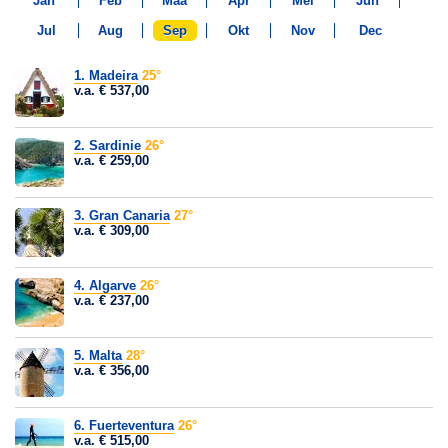
Jan
Feb
Maa
Apr
Mei
Jun
Jul
Aug
Sep
Okt
Nov
Dec
1. Madeira
25°
v.a. € 537,00
2. Sardinie
26°
v.a. € 259,00
3. Gran Canaria
27°
v.a. € 309,00
4. Algarve
26°
v.a. € 237,00
5. Malta
28°
v.a. € 356,00
6. Fuerteventura
26°
v.a. € 515,00