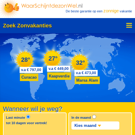
zonnige
De beste garantie op een
vakantie
Zoek Zonvakanties
27°
28°
32°
v.a € 449,00
v.a € 797,00
v.a € 473,00
Kaapverdie
Curacao
Marsa Alam
Wanneer wil je weg?
Last minute
In de maand
tot 10 dagen voor vertrek!