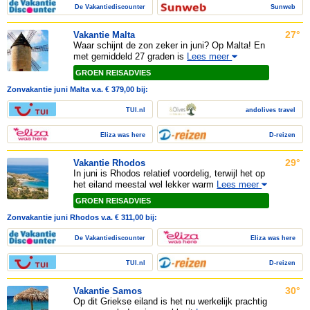
De Vakantiediscounter
Sunweb
27°
Vakantie Malta
Waar schijnt de zon zeker in juni? Op Malta! En
met gemiddeld 27 graden is
Lees meer
GROEN REISADVIES
Zonvakantie juni Malta v.a. € 379,00 bij:
TUI.nl
andolives travel
Eliza was here
D-reizen
29°
Vakantie Rhodos
In juni is Rhodos relatief voordelig, terwijl het op
het eiland meestal wel lekker warm
Lees meer
GROEN REISADVIES
Zonvakantie juni Rhodos v.a. € 311,00 bij:
De Vakantiediscounter
Eliza was here
TUI.nl
D-reizen
30°
Vakantie Samos
Op dit Griekse eiland is het nu werkelijk prachtig