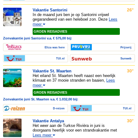
26°
Vakantie Santorini
In de maand juni ben je op Santorini vrijwel
gegarandeerd van een heleboel zon. Deze
Lees
meer
GROEN REISADVIES
Zonvakantie juni Santorini v.a. € 575,00 bij:
Eliza was here
Prijsvrij
TUI.nl
Sunweb
30°
Vakantie St. Maarten
Het eiland St. Maarten heeft naast een heerlijk
klimaat en 37 mooie stranden en baaien,
Lees
meer
GROEN REISADVIES
Zonvakantie juni St. Maarten v.a. € 1.032,00 bij:
D-reizen
TUI.nl
30°
Vakantie Antalya
Het weer aan de Turkse Rivièra in juni is
doorgaans heerlijk voor een strandvakantie met
Lees meer