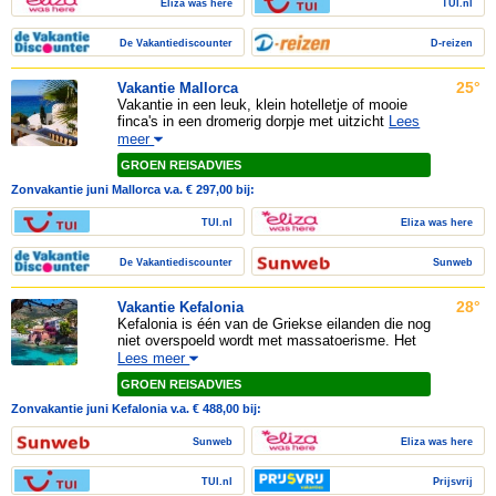
Eliza was here
TUI.nl
De Vakantiediscounter
D-reizen
25°
Vakantie Mallorca
Vakantie in een leuk, klein hotelletje of mooie
finca's in een dromerig dorpje met uitzicht
Lees
meer
GROEN REISADVIES
Zonvakantie juni Mallorca v.a. € 297,00 bij:
TUI.nl
Eliza was here
De Vakantiediscounter
Sunweb
28°
Vakantie Kefalonia
Kefalonia is één van de Griekse eilanden die nog
niet overspoeld wordt met massatoerisme. Het
Lees meer
GROEN REISADVIES
Zonvakantie juni Kefalonia v.a. € 488,00 bij:
Sunweb
Eliza was here
TUI.nl
Prijsvrij