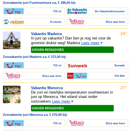
Zonvakantie juni Fuerteventura v.a. € 396,00 bij:
TUI.nl
De Vakantiediscounter
D-reizen
Eliza was here
24°
Vakantie Madeira
In juni op vakantie? Dan ben je nog net voor de
grootste drukte weg! Madeira
Lees meer
GROEN REISADVIES
Zonvakantie juni Madeira v.a. € 372,00 bij:
TUI.nl
Sunweb
Eliza was here
TUI RIU
27°
Vakantie Menorca
De zon en heerlijke temperaturen overheersen in
juni op Menorca. Het eiland staat onder
rustzoekers
Lees meer
GROEN REISADVIES
Zonvakantie juni Menorca v.a. € 270,00 bij:
TUI.nl
Eliza was here