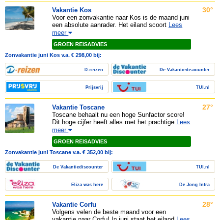
30°
Vakantie Kos
Voor een zonvakantie naar Kos is de maand juni
een absolute aanrader. Het eiland scoort
Lees
meer
GROEN REISADVIES
Zonvakantie juni Kos v.a. € 298,00 bij:
D-reizen
De Vakantiediscounter
Prijsvrij
TUI.nl
27°
Vakantie Toscane
Toscane behaalt nu een hoge Sunfactor score!
Dit hoge cijfer heeft alles met het prachtige
Lees
meer
GROEN REISADVIES
Zonvakantie juni Toscane v.a. € 352,00 bij:
De Vakantiediscounter
TUI.nl
Eliza was here
De Jong Intra
28°
Vakantie Corfu
Volgens velen de beste maand voor een
vakantie naar Corfu! In juni staat het eiland
Lees