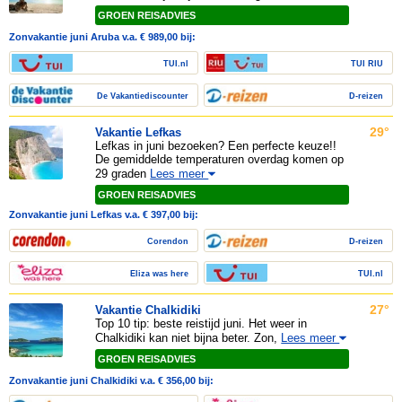
GROEN REISADVIES
Zonvakantie juni Aruba v.a. € 989,00 bij:
TUI.nl
TUI RIU
De Vakantiediscounter
D-reizen
29°
Vakantie Lefkas
Lefkas in juni bezoeken? Een perfecte keuze!!
De gemiddelde temperaturen overdag komen op
29 graden
Lees meer
GROEN REISADVIES
Zonvakantie juni Lefkas v.a. € 397,00 bij:
Corendon
D-reizen
Eliza was here
TUI.nl
27°
Vakantie Chalkidiki
Top 10 tip: beste reistijd juni. Het weer in
Chalkidiki kan niet bijna beter. Zon,
Lees meer
GROEN REISADVIES
Zonvakantie juni Chalkidiki v.a. € 356,00 bij: