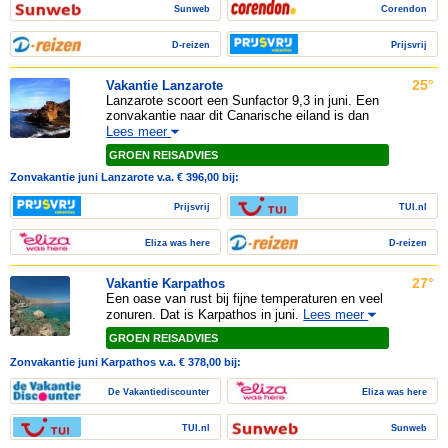
Sunweb
Corendon
D-reizen
Prijsvrij
25°
Vakantie Lanzarote
Lanzarote scoort een Sunfactor 9,3 in juni. Een
zonvakantie naar dit Canarische eiland is dan
Lees meer
GROEN REISADVIES
Zonvakantie juni Lanzarote v.a. € 396,00 bij:
Prijsvrij
TUI.nl
Eliza was here
D-reizen
27°
Vakantie Karpathos
Een oase van rust bij fijne temperaturen en veel
zonuren. Dat is Karpathos in juni.
Lees meer
GROEN REISADVIES
Zonvakantie juni Karpathos v.a. € 378,00 bij:
De Vakantiediscounter
Eliza was here
TUI.nl
Sunweb