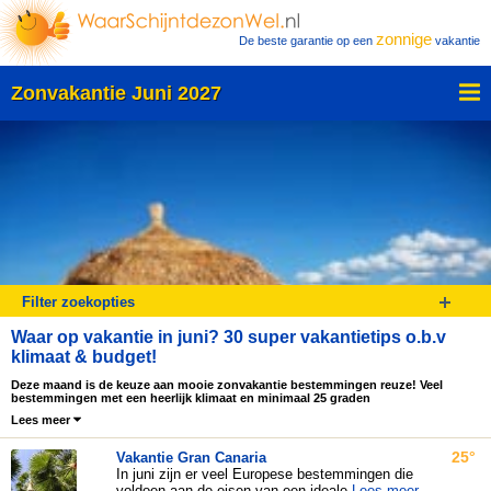
zonnige
De beste garantie op een
vakantie
Zonvakantie Juni 2027
Filter zoekopties
Waar op vakantie in juni? 30 super vakantietips o.b.v
klimaat & budget!
Deze maand is de keuze aan mooie zonvakantie bestemmingen reuze! Veel
bestemmingen met een heerlijk klimaat en minimaal 25 graden
Lees meer
25°
Vakantie
Gran Canaria
In juni zijn er veel Europese bestemmingen die
voldoen aan de eisen van een ideale
Lees meer