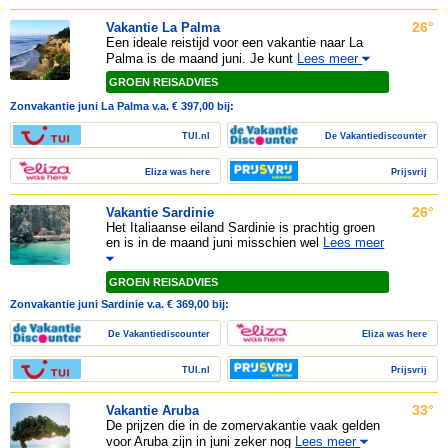
26°
Vakantie La Palma
Een ideale reistijd voor een vakantie naar La
Palma is de maand juni. Je kunt
Lees meer
GROEN REISADVIES
Zonvakantie juni La Palma v.a. € 397,00 bij:
TUI.nl
De Vakantiediscounter
Eliza was here
Prijsvrij
26°
Vakantie Sardinie
Het Italiaanse eiland Sardinie is prachtig groen
en is in de maand juni misschien wel
Lees meer
GROEN REISADVIES
Zonvakantie juni Sardinie v.a. € 369,00 bij:
De Vakantiediscounter
Eliza was here
TUI.nl
Prijsvrij
33°
Vakantie Aruba
De prijzen die in de zomervakantie vaak gelden
voor Aruba zijn in juni zeker nog
Lees meer