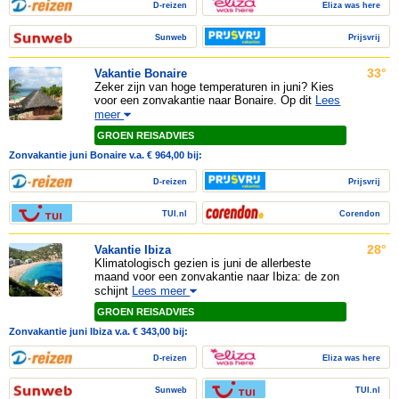
D-reizen
Eliza was here
Sunweb
Prijsvrij
33°
Vakantie Bonaire
Zeker zijn van hoge temperaturen in juni? Kies
voor een zonvakantie naar Bonaire. Op dit
Lees
meer
GROEN REISADVIES
Zonvakantie juni Bonaire v.a. € 964,00 bij:
D-reizen
Prijsvrij
TUI.nl
Corendon
28°
Vakantie Ibiza
Klimatologisch gezien is juni de allerbeste
maand voor een zonvakantie naar Ibiza: de zon
schijnt
Lees meer
GROEN REISADVIES
Zonvakantie juni Ibiza v.a. € 343,00 bij:
D-reizen
Eliza was here
Sunweb
TUI.nl