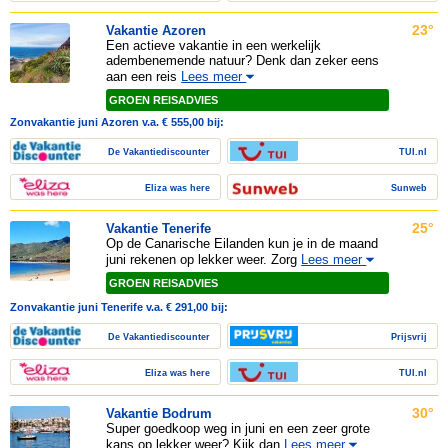
23°
Vakantie Azoren
Een actieve vakantie in een werkelijk
adembenemende natuur? Denk dan zeker eens
aan een reis
Lees meer
GROEN REISADVIES
Zonvakantie juni Azoren v.a. € 555,00 bij:
De Vakantiediscounter
TUI.nl
Eliza was here
Sunweb
25°
Vakantie Tenerife
Op de Canarische Eilanden kun je in de maand
juni rekenen op lekker weer. Zorg
Lees meer
GROEN REISADVIES
Zonvakantie juni Tenerife v.a. € 291,00 bij:
De Vakantiediscounter
Prijsvrij
Eliza was here
TUI.nl
30°
Vakantie Bodrum
Super goedkoop weg in juni en een zeer grote
kans op lekker weer? Kijk dan
Lees meer