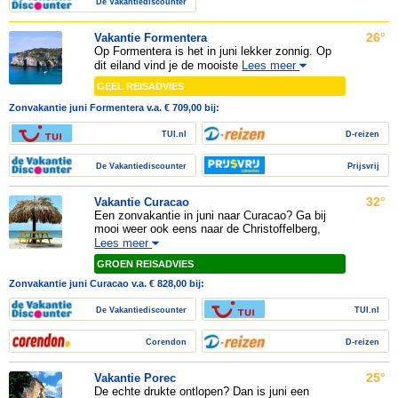
De Vakantiediscounter
26°
Vakantie Formentera
Op Formentera is het in juni lekker zonnig. Op
dit eiland vind je de mooiste
Lees meer
GEEL REISADVIES
Zonvakantie juni Formentera v.a. € 709,00 bij:
TUI.nl
D-reizen
De Vakantiediscounter
Prijsvrij
32°
Vakantie Curacao
Een zonvakantie in juni naar Curacao? Ga bij
mooi weer ook eens naar de Christoffelberg,
Lees meer
GROEN REISADVIES
Zonvakantie juni Curacao v.a. € 828,00 bij:
De Vakantiediscounter
TUI.nl
Corendon
D-reizen
25°
Vakantie Porec
De echte drukte ontlopen? Dan is juni een