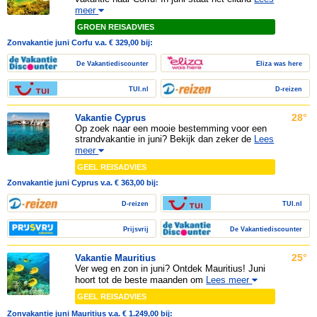
meer
GROEN REISADVIES
Zonvakantie juni Corfu v.a. € 329,00 bij:
De Vakantiediscounter
Eliza was here
TUI.nl
D-reizen
28°
Vakantie Cyprus
Op zoek naar een mooie bestemming voor een
strandvakantie in juni? Bekijk dan zeker de
Lees
meer
GEEL REISADVIES
Zonvakantie juni Cyprus v.a. € 363,00 bij:
D-reizen
TUI.nl
Prijsvrij
De Vakantiediscounter
25°
Vakantie Mauritius
Ver weg en zon in juni? Ontdek Mauritius! Juni
hoort tot de beste maanden om
Lees meer
GEEL REISADVIES
Zonvakantie juni Mauritius v.a. € 1.249,00 bij: