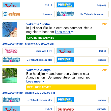
TUI.nl
Prijsvrij
D-reizen
De Vakantiediscounter
26°
Vakantie Sicilie
In juni naar Sicilie is echt een aanrader. Het is
nog niet te heet om
Lees meer
GROEN REISADVIES
Zonvakantie juni Sicilie v.a. € 290,00 bij:
Eliza was here
TUI.nl
De Vakantiediscounter
Prijsvrij
28°
Vakantie Alanya
Een heerlijke maand voor een vakantie naar
Alanya is juni. De temperaturen zijn nog niet
Lees meer
GEEL REISADVIES
Zonvakantie juni Alanya v.a. € 252,00 bij:
De Vakantiediscounter
Prijsvrij
TUI.nl
Sunweb