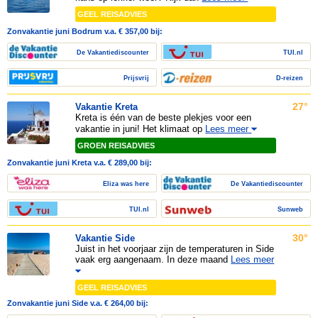
GEEL REISADVIES
Zonvakantie juni Bodrum v.a. € 357,00 bij:
De Vakantiediscounter
TUI.nl
Prijsvrij
D-reizen
27°
Vakantie Kreta
Kreta is één van de beste plekjes voor een
vakantie in juni! Het klimaat op
Lees meer
GROEN REISADVIES
Zonvakantie juni Kreta v.a. € 289,00 bij:
Eliza was here
De Vakantiediscounter
TUI.nl
Sunweb
30°
Vakantie Side
Juist in het voorjaar zijn de temperaturen in Side
vaak erg aangenaam. In deze maand
Lees meer
GEEL REISADVIES
Zonvakantie juni Side v.a. € 264,00 bij: