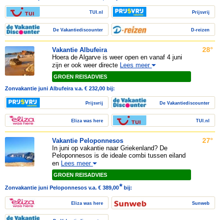
TUI.nl
Prijsvrij
De Vakantiediscounter
D-reizen
28°
Vakantie Albufeira
Hoera de Algarve is weer open en vanaf 4 juni
zijn er ook weer directe
Lees meer
GROEN REISADVIES
Zonvakantie juni Albufeira v.a. € 232,00 bij:
Prijsvrij
De Vakantiediscounter
Eliza was here
TUI.nl
27°
Vakantie Peloponnesos
In juni op vakantie naar Griekenland? De
Peloponnesos is de ideale combi tussen eiland
en
Lees meer
GROEN REISADVIES
*
Zonvakantie juni Peloponnesos v.a. € 389,00
bij:
Eliza was here
Sunweb