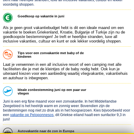
bent naar heerlijke stranden, luxe all inclusive vakanties, cultuur en lekker
voordelig shoppen.
Goedkoop op vakantie in juni
Als je geen groot vakantiebudget hebt is dit een ideale maand om een
vakantie te boeken.Griekenland, Kroatie, Bulgarije of Turkije zijn nu de
goedkoopste bestemmingen! Je treft er heerlijke stranden, luxe all
inclusive vakanties, cultuur en kunt er ook lekker voordelig shoppen.
Tips voor een zonvakantie met baby of de
kinderen
Laat je verwennen in een all inclusive resort of een camping met alle
faciliteiten die je met de kleintjes of de baby nodig hebt. Ook kun je
uiteraard kiezen voor een aanbieding waarbij vliegvakantie, vakantiehuis
en autohuur is inbegrepen.
Ideale zonbestemming juni op een paar uur
vliegen
Juni is een erg fijne maand voor een zonvakantie. In het Middellandse
Zeegebied is het heelrijk warm en zonnig weer. Bovendien zijn de
bestemmingen nog niet zo druk als in het hoogseizoen. Kies bijvoorbeeld voor
een
vakantie op Peloponnesos
, dit Griekse eiland haalt een sunfactor 9,3 in
juni!
Autovakantie naar de zon in Europa