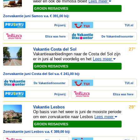
weer en ook de mimosa bloeit
Lees meer
GROEN REISADVIES
Zonvakantie juni Samos v.a. € 391,00 bij:
Prijsvrij
TUI.nl
Eliza was here
De Vakantiediscounter
27°
Vakantie Costa del Sol
Vakantieaanbiedingen naar de Costa del Sol zijn
er in juni al heel voordelig en het
Lees meer
GROEN REISADVIES
Zonvakantie juni Costa del Sol v.a. € 241,00 bij:
De Vakantiediscounter
TUI.nl
Prijsvrij
Eliza was here
29°
Vakantie Lesbos
Op basis van het weer is juni de mooiste periode
om een zonvakantie naar Lesbos
Lees meer
GROEN REISADVIES
Zonvakantie juni Lesbos v.a. € 389,00 bij: