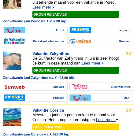
uitstekende maand voor een vakantie in Porec.
Lees meer
GROEN REISADVIES
Zonvakantie juni Porec v.a. € 237,00 bij:
TUI.nl
Prijsvrij
De Vakantiediscounter
D-reizen
28°
Vakantie Zakynthos
De Sunfactor van Zakynthos in juni is zeer hoog!
Je kunt in deze maand dan
Lees meer
GROEN REISADVIES
Zonvakantie juni Zakynthos v.a. € 423,00 bij:
Sunweb
Eliza was here
Prijsvrij
TUI.nl
23°
Vakantie Corsica
Meestal is juni een prima vakantie maand voor
Corsica. Het is nog lekker rustig en
Lees meer
GEEL REISADVIES
Zonvakantie juni Corsica v.a. € 529,00 bij: