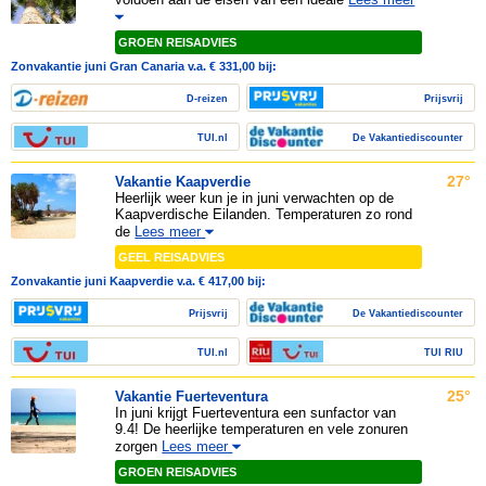
GROEN REISADVIES
Zonvakantie juni Gran Canaria v.a.
€
331,00
bij:
D-reizen
Prijsvrij
TUI.nl
De Vakantiediscounter
27°
Vakantie Kaapverdie
Heerlijk weer kun je in juni verwachten op de
Kaapverdische Eilanden. Temperaturen zo rond
de
Lees meer
GEEL REISADVIES
Zonvakantie juni Kaapverdie v.a. € 417,00 bij:
Prijsvrij
De Vakantiediscounter
TUI.nl
TUI RIU
25°
Vakantie Fuerteventura
In juni krijgt Fuerteventura een sunfactor van
9.4! De heerlijke temperaturen en vele zonuren
zorgen
Lees meer
GROEN REISADVIES