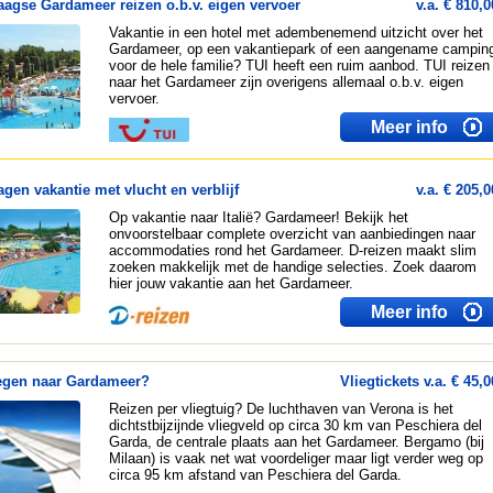
aagse Gardameer reizen o.b.v. eigen vervoer
v.a. € 810,0
Vakantie in een hotel met adembenemend uitzicht over het
Gardameer, op een vakantiepark of een aangename campin
voor de hele familie? TUI heeft een ruim aanbod. TUI reizen
naar het Gardameer zijn overigens allemaal o.b.v. eigen
vervoer.
Meer info
agen vakantie met vlucht en verblijf
v.a. € 205,0
Op vakantie naar Italië? Gardameer! Bekijk het
onvoorstelbaar complete overzicht van aanbiedingen naar
accommodaties rond het Gardameer. D-reizen maakt slim
zoeken makkelijk met de handige selecties. Zoek daarom
hier jouw vakantie aan het Gardameer.
Meer info
egen naar Gardameer?
Vliegtickets v.a. € 45,0
Reizen per vliegtuig? De luchthaven van Verona is het
dichtstbijzijnde vliegveld op circa 30 km van Peschiera del
Garda, de centrale plaats aan het Gardameer. Bergamo (bij
Milaan) is vaak net wat voordeliger maar ligt verder weg op
circa 95 km afstand van Peschiera del Garda.