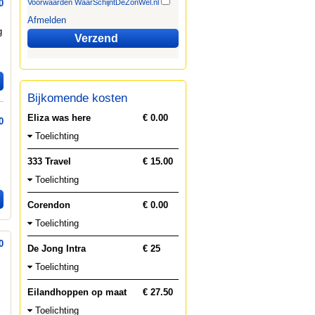
0
Voorwaarden WaarSchijntDeZonWel.nl
Afmelden
g
Verzend
Bijkomende kosten
Eliza was here
€ 0.00
0
Toelichting
333 Travel
€ 15.00
Toelichting
Corendon
€ 0.00
Toelichting
0
De Jong Intra
€ 25
Toelichting
Eilandhoppen op maat
€ 27.50
Toelichting