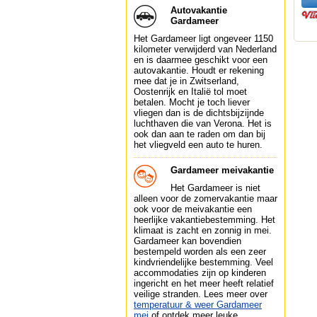
Autovakantie
Gardameer
Het Gardameer ligt ongeveer 1150
kilometer verwijderd van Nederland
en is daarmee geschikt voor een
autovakantie. Houdt er rekening
mee dat je in Zwitserland,
Oostenrijk en Italië tol moet
betalen. Mocht je toch liever
vliegen dan is de dichtsbijzijnde
luchthaven die van Verona. Het is
ook dan aan te raden om dan bij
het vliegveld een auto te huren.
Gardameer meivakantie
Het Gardameer is niet
alleen voor de zomervakantie maar
ook voor de meivakantie een
heerlijke vakantiebestemming. Het
klimaat is zacht en zonnig in mei.
Gardameer kan bovendien
bestempeld worden als een zeer
kindvriendelijke bestemming. Veel
accommodaties zijn op kinderen
ingericht en het meer heeft relatief
veilige stranden. Lees meer over
temperatuur & weer Gardameer
mei
of ontdek meer leuke