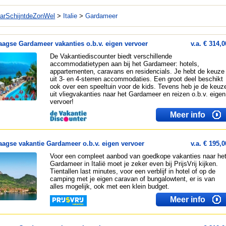
arSchijntdeZonWel
>
Italie
>
Gardameer
aagse Gardameer vakanties o.b.v. eigen vervoer
v.a. € 314,0
De Vakantiediscounter biedt verschillende
accommodatietypen aan bij het Gardameer: hotels,
appartementen, caravans en residencials. Je hebt de keuze
uit 3- en 4-sterren accommodaties. Een groot deel beschikt
ook over een speeltuin voor de kids. Tevens heb je de keuz
uit vliegvakanties naar het Gardameer en reizen o.b.v. eigen
vervoer!
Meer info
aagse vakantie Gardameer o.b.v. eigen vervoer
v.a. € 195,0
Voor een compleet aanbod van goedkope vakanties naar he
Gardameer in Italië moet je zeker even bij PrijsVrij kijken.
Tientallen last minutes, voor een verblijf in hotel of op de
camping met je eigen caravan of bungalowtent, er is van
alles mogelijk, ook met een klein budget.
Meer info