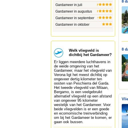
8 d
Gardameer in juli
Gardameer in augustus
Gardameer in september
Gardameer in oktober
8 d
Welk vliegveld is
dichtbij het Gardameer?
Er liggen meerdere luchthavens in
de weide omgeving van het
Gardameer, maar het vliegveld van
Verona ligt het meest dichtbij op
ongeveer dertig kilometer ten
oosten van Peschierra del Garda.
Het tweede vliegveld van Milaan,
Bergamo, is een veelgebruikt
alternatief vliegveld op een afstand
Vli
van ongeveer 95 kilometer
westelijk van het Gardameer. Voor
beide vliegvelden is er een goede
en ecomomische treinverbinding
om bij het Gardameer te komen, er
gaan ook bussen.