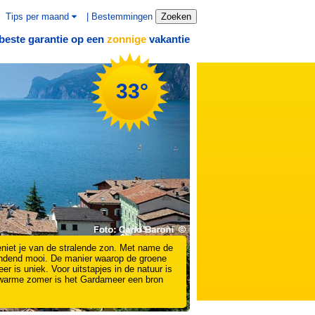
Tips per maand
|
Bestemmingen
Zoeken
beste garantie op een
vakantie
zonnige
33°
eniet je van de stralende zon. Met name de
blindend mooi. De manier waarop de groene
r is uniek. Voor uitstapjes in de natuur is
e warme zomer is het Gardameer een bron