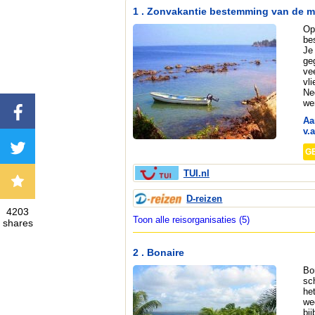
1 . Zonvakantie bestemming van de 
Op
be
Je
ge
ve
vl
Ne
we
Aa
v.a
G
TUI.nl
D-reizen
4203
Toon alle reisorganisaties (5)
shares
2 . Bonaire
Bo
sc
het
we
bi