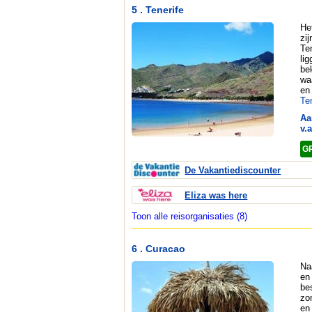
5 . Tenerife
He
zi
Te
li
be
wa
en 
Te
Aa
v.a
G
De Vakantiediscounter
Eliza was here
Toon alle reisorganisaties (8)
6 . Curacao
Na
en
be
zo
en