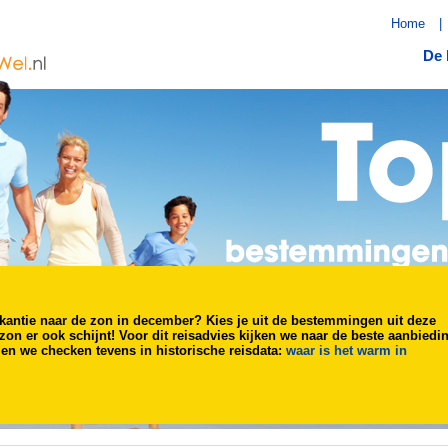
Home
|
De 
kantie naar de zon in december? Kies je uit de bestemmingen uit deze
 zon er ook schijnt! Voor dit reisadvies kijken we naar de beste aanbiedi
n we checken tevens in historische reisdata:
waar is het warm in