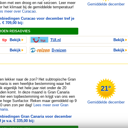
ken met een droog en nat seizoen. Leer meer
Gemiddelde december
er het klimaat bij de gemiddelde temperatuur!
es meer over Curacao
.
nbiedingen Curacao voor december tref je
. € 709,00 bij:
ROEN REISADVIES
tip
Bekijk
TUI.nl
Bekijk
Bekijk
D-reizen
Bekijk
en lekker naar de zon? Het subtropische Gran
naria is een heerlijke bestemming waar het
21°
k eigenlijk het hele jaar niet onder de 20
aden komt. In deze maand is Gran Canaria
hter een topbestemming en krijgt van ons een
le hoge Sunfactor. Reken maar gemiddeld op 9
Gemiddelde december
10 uren zon per dag!
Lees meer over Gran
naria
.
nbiedingen Gran Canaria voor december
f je v.a. € 335,00 bij: