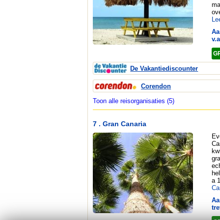
ma
ov
Le
Aa
v.a
G
De Vakantiediscounter
Corendon
Toon alle reisorganisaties (5)
7 . Gran Canaria
Ev
Ca
kwi
gr
ec
he
a 
Ca
Aa
tre