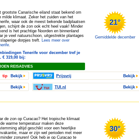
t grootste Canarische eiland staat bekend om
jn milde klimaat. Zeker het zuiden van het
21°
nerife, waar ook de meest bekende badplaatsen
ggen, schijnt de zon ook echt heel vaak! Minder
kend is het prachtige Noorden en binnenland
ar je veel natuurschoon, uitgestrekte plantages
Gemiddelde december
slaperige dorpjes treft.
Lees meer over
nerife
.
nbiedingen Tenerife voor december tref je
. € 319,00 bij:
ROEN REISADVIES
tip
Bekijk
Prijsvrij
Bekijk
Bekijk
TUI.nl
Bekijk
ar de zon op Curacao? Het tropische klimaat
 de warme temperatuur maken deze
30°
stemming altijd geschikt voor een heerlijke
nvakantie, maar er zijn wel perioden met meer
 minder zonuren! Ook heb je op Curacao te