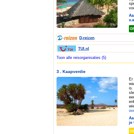
sp
vo
Aa
v.a
G
D-reizen
TUI.nl
Toon alle reisorganisaties (5)
3 . Kaapverdie
Er
wa
is
sl
ee
en
wi
ov
Aa
je 
G