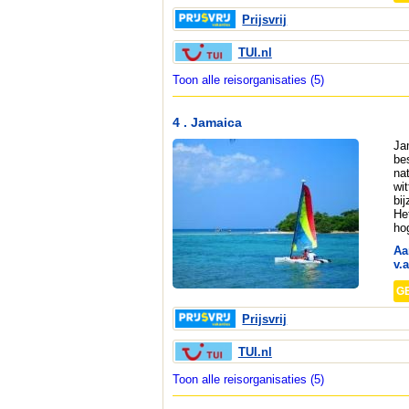
Prijsvrij
TUI.nl
Toon alle reisorganisaties (5)
4 . Jamaica
Ja
be
na
wi
bi
He
ho
Aa
v.a
G
Prijsvrij
TUI.nl
Toon alle reisorganisaties (5)