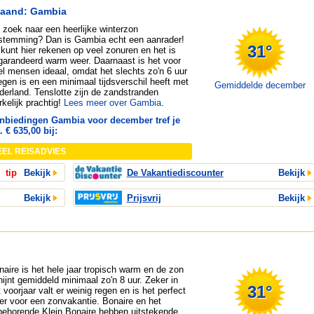
maand: Gambia
 zoek naar een heerlijke winterzon
stemming? Dan is Gambia echt een aanrader!
31°
 kunt hier rekenen op veel zonuren en het is
garandeerd warm weer. Daarnaast is het voor
el mensen ideaal, omdat het slechts zo'n 6 uur
iegen is en een minimaal tijdsverschil heeft met
Gemiddelde december
derland. Tenslotte zijn de zandstranden
rkelijk prachtig!
Lees meer over Gambia
.
nbiedingen Gambia voor december tref je
. € 635,00 bij:
EEL REISADVIES
tip
Bekijk
De Vakantiediscounter
Bekijk
Bekijk
Prijsvrij
Bekijk
naire is het hele jaar tropisch warm en de zon
hijnt gemiddeld minimaal zo'n 8 uur. Zeker in
31°
 voorjaar valt er weinig regen en is het perfect
er voor een zonvakantie. Bonaire en het
jbehorende Klein Bonaire hebben uitstekende