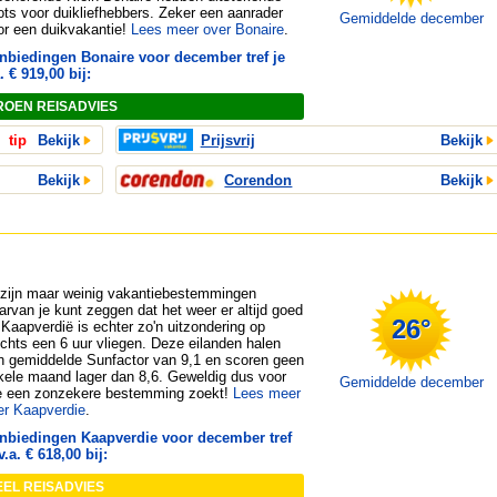
ots voor duikliefhebbers. Zeker een aanrader
Gemiddelde december
or een duikvakantie!
Lees meer over Bonaire
.
nbiedingen Bonaire voor december tref je
. € 919,00 bij:
ROEN REISADVIES
tip
Bekijk
Prijsvrij
Bekijk
Bekijk
Corendon
Bekijk
 zijn maar weinig vakantiebestemmingen
arvan je kunt zeggen dat het weer er altijd goed
26°
. Kaapverdië is echter zo'n uitzondering op
echts een 6 uur vliegen. Deze eilanden halen
n gemiddelde Sunfactor van 9,1 en scoren geen
kele maand lager dan 8,6. Geweldig dus voor
Gemiddelde december
e een zonzekere bestemming zoekt!
Lees meer
er Kaapverdie
.
nbiedingen Kaapverdie voor december tref
v.a. € 618,00 bij:
EEL REISADVIES