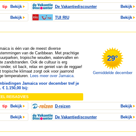
tip
Bekijk
De Vakantiediscounter
Bekijk
Bekijk
TUI RIU
Bekijk
maica is één van de meest diverse
stemmingen van de Caribbean. Met prachtige
29°
tuurparken, tropische wouden, watervallen en
tte zandstranden. Ook de cultuur is erg
jzonder, sit back, relax en geniet van de reggae!
t tropische klimaat zorgt ook voor jaarrond
Gemiddelde december
ge temperaturen.
Lees meer over Jamaica
.
nbiedingen Jamaica voor december tref je
. € 1.150,00 bij:
EEL REISADVIES
tip
Bekijk
D-reizen
Bekijk
Bekijk
De Vakantiediscounter
Bekijk