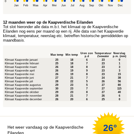
0
Jan
Feb
Maa
Apr
Mei
Jun
Jul
Aug
Sep
Okt
Nov
Dec
12 maanden weer op de Kaapverdische Eilanden
Tot slot hieronder alle data m.b.t. het klimaat op de Kaapverdische
Eilanden nog eens per maand op een rij. Alle data van het Kaapverdie
klimaat, temperatuur, neerslag etc. betreffen historische gemiddelden op
maandbasis.
Uren zon
Temperatuur
Neerslag
Max temp
Min temp
p.d
Zeewater
p.m. (mm)
Klimaat Kaapverdie januari
25
18
6
23
0
Klimaat Kaapverdie februari
25
18
7
23
1
Klimaat Kaapverdie maart
26
18
8
23
3
Klimaat Kaapverdie april
26
19
9
23
3
Klimaat Kaapverdie mei
26
19
8
23
15
Klimaat Kaapverdie juni
27
21
7
24
38
Klimaat Kaapverdie juli
28
22
5
26
56
Klimaat Kaapverdie augustus
29
23
5
27
80
Klimaat Kaapverdie september
30
23
7
27
115
Klimaat Kaapverdie oktober
29
23
8
27
40
Klimaat Kaapverdie november
28
21
7
26
6
Klimaat Kaapverdie december
26
20
6
25
0
26°
Het weer vandaag op de Kaapverdische
Eilanden