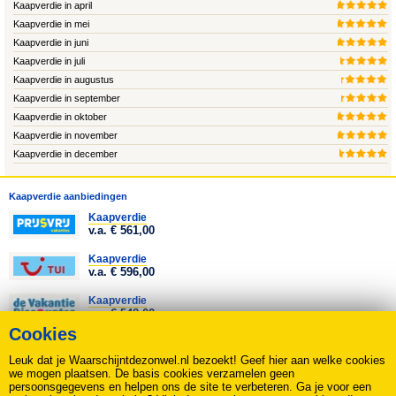
Kaapverdie in april
Kaapverdie in mei
Kaapverdie in juni
Kaapverdie in juli
Kaapverdie in augustus
Kaapverdie in september
Kaapverdie in oktober
Kaapverdie in november
Kaapverdie in december
Kaapverdie aanbiedingen
Kaapverdie
v.a. € 561,00
Kaapverdie
v.a. € 596,00
Kaapverdie
v.a. € 548,00
Cookies
Kaapverdie
v.a. € 994,00
Leuk dat je Waarschijntdezonwel.nl bezoekt! Geef hier aan welke cookies
we mogen plaatsen. De basis cookies verzamelen geen
Alle Kaapverdie aanbiedingen
persoonsgegevens en helpen ons de site te verbeteren. Ga je voor een