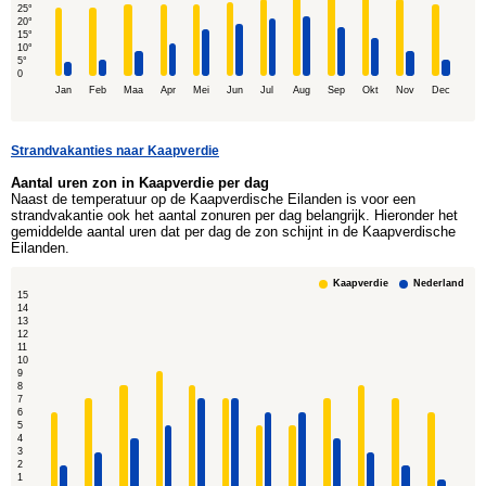
25°
20°
15°
10°
5°
0
Jan
Feb
Maa
Apr
Mei
Jun
Jul
Aug
Sep
Okt
Nov
Dec
Strandvakanties naar Kaapverdie
Aantal uren zon in Kaapverdie per dag
Naast de temperatuur op de Kaapverdische Eilanden is voor een
strandvakantie ook het aantal zonuren per dag belangrijk. Hieronder het
gemiddelde aantal uren dat per dag de zon schijnt in de Kaapverdische
Eilanden.
Kaapverdie
Nederland
15
14
13
12
11
10
9
8
7
6
5
4
3
2
1