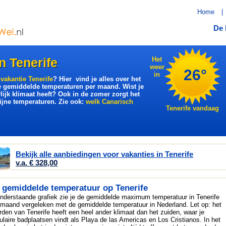
Home
|
De 
n Tenerife
Het
weer
26°
in
vakantie Tenerife
? Hier vind je alles over het
e gemiddelde temperaturen per maand. Wist je
rlijk klimaat heeft? Ook in de zomer zorgt het
fijne temperaturen. Zie ook:
welk Canarisch
Tenerife vandaag
Bekijk alle aanbiedingen voor vakanties in Tenerife
v.a. € 328,00
 gemiddelde temperatuur op Tenerife
onderstaande grafiek zie je de gemiddelde maximum temperatuur in Tenerife
 maand vergeleken met de gemiddelde temperatuur in Nederland. Let op: het
rden van Tenerife heeft een heel ander klimaat dan het zuiden, waar je
ulaire badplaatsen vindt als Playa de las Americas en Los Cristianos. In het