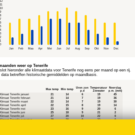
12
11
10
9
8
7
6
5
4
3
2
1
0
Jan
Feb
Maa
Apr
Mei
Jun
Jul
Aug
Sep
Okt
Nov
Dec
maanden weer op Tenerife
 slot hieronder alle klimaatdata voor Tenerife nog eens per maand op een rij.
e data betreffen historische gemiddelden op maandbasis.
Uren zon
Temperatuur
Neerslag
Max temp
Min temp
p.d
Zeewater
p.m. (mm)
Klimaat Tenerife januari
21
14
6
19
45
Klimaat Tenerife februari
21
14
7
19
36
Klimaat Tenerife maart
22
14
7
19
30
Klimaat Tenerife april
22
15
8
19
14
Klimaat Tenerife mei
23
16
9
20
6
Klimaat Tenerife juni
25
18
9
21
2
Klimaat Tenerife juli
27
20
10
22
0
Klimaat Tenerife augustus
29
20
9
23
0
Klimaat Tenerife september
27
20
8
23
6
Klimaat Tenerife oktober
26
19
7
23
30
Klimaat Tenerife november
23
17
6
22
54
Klimaat Tenerife december
21
15
6
20
62