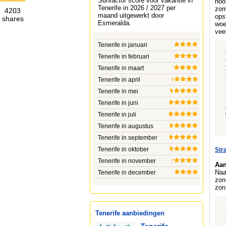
Sunfactor score voor vakantie in
noo
Tenerife in 2026 / 2027 per
zom
4203
maand uitgewerkt door
ops
shares
Esmeralda
.
woe
vee
Tenerife in januari
Tenerife in februari
Tenerife in maart
Tenerife in april
Tenerife in mei
Tenerife in juni
Tenerife in juli
Tenerife in augustus
Tenerife in september
Tenerife in oktober
Str
Tenerife in november
Aan
Naa
Tenerife in december
zon
zon
Tenerife aanbiedingen