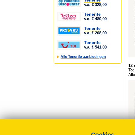
Tenerife
v.a. € 328,00
Tenerife
v.a. € 480,00
Tenerife
v.a. € 208,00
Tenerife
v.a. € 541,00
Alle Tenerife aanbiedingen
12 
Tot
All
Cookies