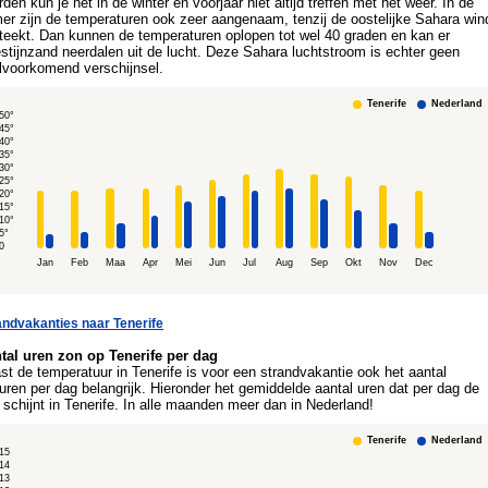
rden kun je het in de winter en voorjaar niet altijd treffen met het weer. In de
er zijn de temperaturen ook zeer aangenaam, tenzij de oostelijke Sahara win
teekt. Dan kunnen de temperaturen oplopen tot wel 40 graden en kan er
stijnzand neerdalen uit de lucht. Deze Sahara luchtstroom is echter geen
lvoorkomend verschijnsel.
Tenerife
Nederland
50°
45°
40°
35°
30°
25°
20°
15°
10°
5°
0
Jan
Feb
Maa
Apr
Mei
Jun
Jul
Aug
Sep
Okt
Nov
Dec
andvakanties naar Tenerife
tal uren zon op Tenerife per dag
st de temperatuur in Tenerife is voor een strandvakantie ook het aantal
uren per dag belangrijk. Hieronder het gemiddelde aantal uren dat per dag de
 schijnt in Tenerife. In alle maanden meer dan in Nederland!
Tenerife
Nederland
15
14
13