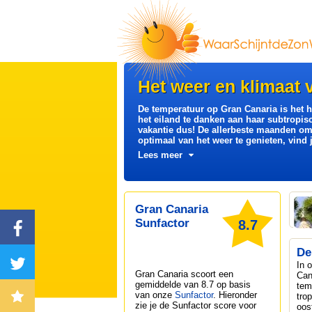
Het weer en klimaat 
De temperatuur op Gran Canaria is het he
het eiland te danken aan haar subtropi
vakantie dus! De allerbeste maanden o
optimaal van het weer te genieten, vind 
Lees meer
Gran Canaria
Sunfactor
8.7
De
In 
Gran Canaria
scoort een
Can
gemiddelde van 8.7 op basis
tem
van onze
Sunfactor
. Hieronder
tro
zie je de Sunfactor score voor
oos