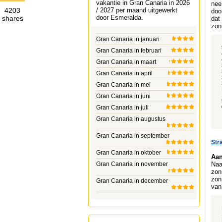
vakantie in Gran Canaria in 2026
nee
4203
/ 2027 per maand uitgewerkt
doo
door
Esmeralda
.
shares
dat
zon
Gran Canaria in januari
Gran Canaria in februari
Gran Canaria in maart
Gran Canaria in april
Gran Canaria in mei
Gran Canaria in juni
Gran Canaria in juli
Gran Canaria in augustus
Gran Canaria in september
Str
Gran Canaria in oktober
Aan
Gran Canaria in november
Naa
zon
zon
Gran Canaria in december
van