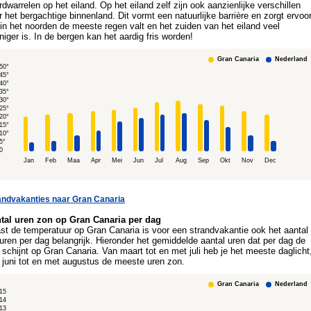
rdwarrelen op het eiland. Op het eiland zelf zijn ook aanzienlijke verschillen
r het bergachtige binnenland. Dit vormt een natuurlijke barrière en zorgt ervoo
 in het noorden de meeste regen valt en het zuiden van het eiland veel
niger is. In de bergen kan het aardig fris worden!
Gran Canaria
Nederland
50°
45°
40°
35°
30°
25°
20°
15°
10°
5°
0
Jan
Feb
Maa
Apr
Mei
Jun
Jul
Aug
Sep
Okt
Nov
Dec
andvakanties naar Gran Canaria
tal uren zon op Gran Canaria per dag
st de temperatuur op Gran Canaria is voor een strandvakantie ook het aantal
uren per dag belangrijk. Hieronder het gemiddelde aantal uren dat per dag de
 schijnt op Gran Canaria. Van maart tot en met juli heb je het meeste daglicht
 juni tot en met augustus de meeste uren zon.
Gran Canaria
Nederland
15
14
13