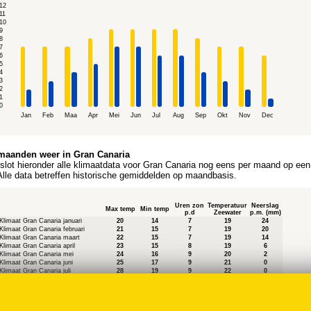
12
11
10
9
8
7
6
5
4
3
2
1
0
Jan
Feb
Maa
Apr
Mei
Jun
Jul
Aug
Sep
Okt
Nov
Dec
maanden weer in Gran Canaria
 slot hieronder alle klimaatdata voor Gran Canaria nog eens per maand op een
. Alle data betreffen historische gemiddelden op maandbasis.
Uren zon
Temperatuur
Neerslag
Max temp
Min temp
p.d
Zeewater
p.m. (mm)
Klimaat Gran Canaria januari
20
14
7
19
24
Klimaat Gran Canaria februari
21
15
7
19
20
Klimaat Gran Canaria maart
22
15
7
19
14
Klimaat Gran Canaria april
23
15
8
19
6
Klimaat Gran Canaria mei
24
16
9
20
2
Klimaat Gran Canaria juni
25
17
9
21
0
Klimaat Gran Canaria juli
28
19
9
22
0
Klimaat Gran Canaria augustus
29
19
9
23
0
Klimaat Gran Canaria september
27
20
8
23
5
Klimaat Gran Canaria oktober
26
18
7
23
17
Klimaat Gran Canaria november
23
17
7
22
32