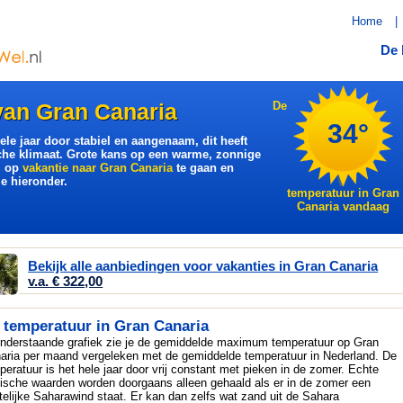
Home
|
De 
van Gran Canaria
De
34°
le jaar door stabiel en aangenaam, dit heeft
sche klimaat. Grote kans op een warme, zonnige
m op
vakantie naar Gran Canaria
te gaan en
je hieronder.
temperatuur in Gran
Canaria vandaag
Bekijk alle aanbiedingen voor vakanties in Gran Canaria
v.a. € 322,00
 temperatuur in Gran Canaria
onderstaande grafiek zie je de gemiddelde maximum temperatuur op Gran
aria per maand vergeleken met de gemiddelde temperatuur in Nederland. De
peratuur is het hele jaar door vrij constant met pieken in de zomer. Echte
pische waarden worden doorgaans alleen gehaald als er in de zomer een
telijke Saharawind staat. Er kan dan zelfs wat zand uit de Sahara