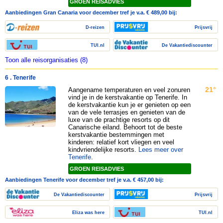
GROEN REISADVIES
Aanbiedingen Gran Canaria voor december tref je v.a. € 489,00 bij:
D-reizen
Prijsvrij
TUI.nl
De Vakantiediscounter
Toon alle reisorganisaties (8)
6 . Tenerife
21°
Aangename temperaturen en veel zonuren
vind je in de kerstvakantie op Tenerife. In
de kerstvakantie kun je er genieten op een
van de vele terrasjes en genieten van de
luxe van de prachtige resorts op dit
Canarische eiland. Behoort tot de beste
kerstvakantie bestemmingen met
kinderen: relatief kort vliegen en veel
kindvriendelijke resorts.
Lees meer over
Tenerife
.
GROEN REISADVIES
Aanbiedingen Tenerife voor december tref je v.a. € 457,00 bij:
De Vakantiediscounter
Prijsvrij
Eliza was here
TUI.nl