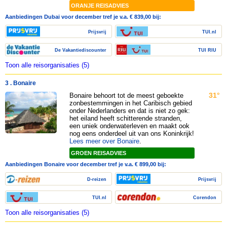
ORANJE REISADVIES
Aanbiedingen Dubai voor december tref je v.a. € 839,00 bij:
Prijsvrij
TUI.nl
De Vakantiediscounter
TUI RIU
Toon alle reisorganisaties (5)
3 . Bonaire
31°
Bonaire behoort tot de meest geboekte
zonbestemmingen in het Caribisch gebied
onder Nederlanders en dat is niet zo gek:
het eiland heeft schitterende stranden,
een uniek onderwaterleven en maakt ook
nog eens onderdeel uit van ons Koninkrijk!
Lees meer over Bonaire
.
GROEN REISADVIES
Aanbiedingen Bonaire voor december tref je v.a. € 899,00 bij:
D-reizen
Prijsvrij
TUI.nl
Corendon
Toon alle reisorganisaties (5)