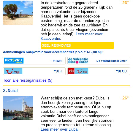
26°
In de kerstvakantie gegarandeerd
temperaturen rond de 25 graden? Kijk dan
naar een vakantie naar bijzonder
Kaapverdië! Het is geen goedkope
bestemming, maar de stranden zijn dan
ook hagelwit en de zee azuurblauw. En
dat op slechts 6 uur vliegen (bovendien
heb je geen jetlag!).
Lees meer over
Kaapverdie
.
GEEL REISADVIES
Aanbiedingen Kaapverdie voor december tref je v.a. € 612,00 bij:
Prijsvrij
De Vakantiediscounter
TUI.nl
TUI RIU
Toon alle reisorganisaties (5)
2 . Dubai
26°
Waar schijnt de zon met kerst? Dubai is
dan heerlijk zonnig zonnig met fijne
strandvakantie temperaturen. Of je nu op
zoek bent naar een korte of lange
vakantie Dubai heeft de vakantieganger
zeer veel te bieden, van heerlijke stranden
en prachtige resorts tot ultieme shopping.
Lees meer over Dubai
.