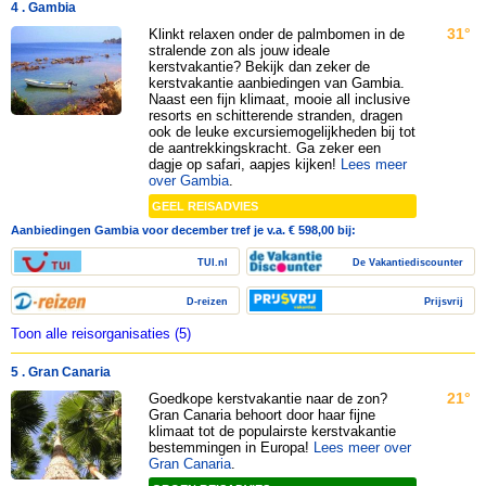
4 . Gambia
31°
Klinkt relaxen onder de palmbomen in de
stralende zon als jouw ideale
kerstvakantie? Bekijk dan zeker de
kerstvakantie aanbiedingen van Gambia.
Naast een fijn klimaat, mooie all inclusive
resorts en schitterende stranden, dragen
ook de leuke excursiemogelijkheden bij tot
de aantrekkingskracht. Ga zeker een
dagje op safari, aapjes kijken!
Lees meer
over Gambia
.
GEEL REISADVIES
Aanbiedingen Gambia voor december tref je v.a. € 598,00 bij:
TUI.nl
De Vakantiediscounter
D-reizen
Prijsvrij
Toon alle reisorganisaties (5)
5 . Gran Canaria
21°
Goedkope kerstvakantie naar de zon?
Gran Canaria behoort door haar fijne
klimaat tot de populairste kerstvakantie
bestemmingen in Europa!
Lees meer over
Gran Canaria
.