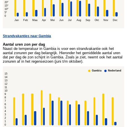
20°
15°
10°
5°
0
Jan
Feb
Maa
Apr
Mei
Jun
Jul
Aug
Sep
Okt
Nov
Dec
Strandvakanties naar Gambia
Aantal uren zon per dag
Naast de temperatuur in Gambia is voor een strandvakantie ook het
aantal zonuren per dag belangrijk. Hieronder het gemiddelde aantal uren
dat per dag de zon schijnt in Gambia. Zoals je ziet, neemt ook het aantal
zonuren af in het regenseizoen (juni t/m oktober).
Gambia
Nederland
15
14
13
12
11
10
9
8
7
6
5
4
3
2
1
0