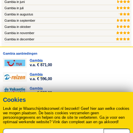
Gambia in juni
Gambia in juli
Gambia in augustus
Gambia in september
Gambia in oktober
Gambia in november
Gambia in december
Gambia aanbiedingen
Gambia
v.a. € 871,00
Gambia
v.a. € 596,00
Gambia
v.a. € 587,00
Cookies
Gambia
v.a. € 582,00
Leuk dat je Waarschijntdezonwel.nl bezoekt! Geef hier aan welke cookies
we mogen plaatsen. De basis cookies verzamelen geen
Alle Gambia aanbiedingen
persoonsgegevens en helpen ons de site te verbeteren. Ga je voor een
optimaal werkende website? Vink dan compleet aan en ga akkoord!
Over ons
|
Contact
|
Disclaimer, Privacy & Cookie statement
|