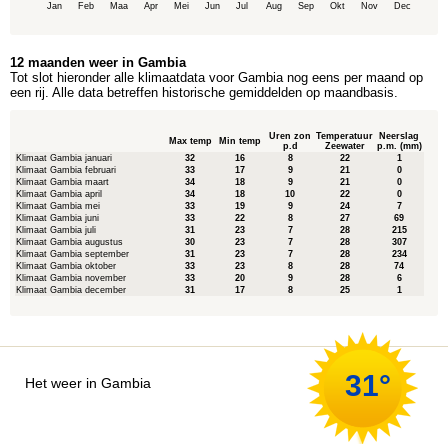
Jan
Feb
Maa
Apr
Mei
Jun
Jul
Aug
Sep
Okt
Nov
Dec
12 maanden weer in Gambia
Tot slot hieronder alle klimaatdata voor Gambia nog eens per maand op
een rij. Alle data betreffen historische gemiddelden op maandbasis.
Uren zon
Temperatuur
Neerslag
Max temp
Min temp
p.d
Zeewater
p.m. (mm)
Klimaat Gambia januari
32
16
8
22
1
Klimaat Gambia februari
33
17
9
21
0
Klimaat Gambia maart
34
18
9
21
0
Klimaat Gambia april
34
18
10
22
0
Klimaat Gambia mei
33
19
9
24
7
Klimaat Gambia juni
33
22
8
27
69
Klimaat Gambia juli
31
23
7
28
215
Klimaat Gambia augustus
30
23
7
28
307
Klimaat Gambia september
31
23
7
28
234
Klimaat Gambia oktober
33
23
8
28
74
Klimaat Gambia november
33
20
9
28
6
Klimaat Gambia december
31
17
8
25
1
31°
Het weer in Gambia