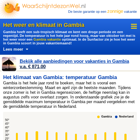
zonnige
De beste garantie op een
vakantie
Het weer en klimaat in Gambia
Gambia heeft een sub-tropisch klimaat en kent een droge periode en een
regentijd. De temperatuur is het hele jaar rond hoog, maar van oktober tot mei is
het weer voor een
Gambia vakantie
optimaal. In de Sunfactor zie je hoe het weer
in Gambia scoort in jouw vakantiemaand!
Lees meer
Bekijk alle aanbiedingen voor vakanties in Gambia
v.a. € 871,00
Het klimaat van Gambia: temperatuur Gambia
Gambia is het hele jaar rond te boeken, maar het is vooral een
winterzonbestemming. Maart en april zijn de heetste maanden. Tijdens
onze zomer is het in Gambia regenseizoen, de heftige neerslag kan in
augustus zelfs voor overlast zorgen. In onderstaande grafiek zie je de
gemiddelde maximum temperatuur in Gambia per maand vergeleken met
de gemiddelde temperatuur in Nederland.
Gambia
Nederland
50°
45°
40°
35°
30°
25°