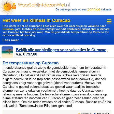
zonnige
De beste garantie op een
vakantie
Het weer en klimaat in Curacao
Hoe warm is het op Curacao? Lees alles over het weer als jij op vakantie naar
Curacao
gaat! Ontdek de ideale reistijd voor dit Caribische eiland ehet n klimaat
van Curacao het hele jaar rond. Van de gemiddelde temperatuur op Curacao tot
de hoeveelheid neerslag.
Lees meer
Bekijk alle aanbiedingen voor vakanties in Curacao
v.a. € 797,00
De temperatuur op Curacao
In onderstaande grafiek zie je de gemiddelde maximum temperatuur in
Curacao per maand vergeleken met de gemiddelde temperatuur in
Nederland. Op het eiland zelf zijn er ook enkele verschillen. Aan de
ruigere noordkust is de tropische passaatwind meer aanwezig, dat ook
doorgaans zorgt voor hoge golven (ideaal voor surfers). Hoewel het
Caribische gebied bekend staat als gebied waar jaarlijks tropische
stormen en zelfs orkanen voorkomen, hoef je daar op Curacao geen
rekening mee te houden. De tropische stormen passeren doorgaans op
ruime afstand ten noorden van Curacao en gaan zeer zelden over het
eiland heen. Om die reden worden de eilanden Curacao, Bonaire en Aruba
ook wel de 'Benedenwindse Eilanden' genoemd.