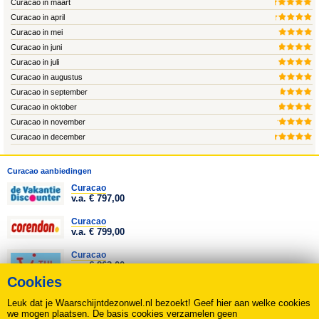
Curacao in maart
Curacao in april
Curacao in mei
Curacao in juni
Curacao in juli
Curacao in augustus
Curacao in september
Curacao in oktober
Curacao in november
Curacao in december
Curacao aanbiedingen
Curacao
v.a. € 797,00
Curacao
v.a. € 799,00
Curacao
v.a. € 863,00
Cookies
Curacao
v.a. € 857,00
Leuk dat je Waarschijntdezonwel.nl bezoekt! Geef hier aan welke cookies
we mogen plaatsen. De basis cookies verzamelen geen