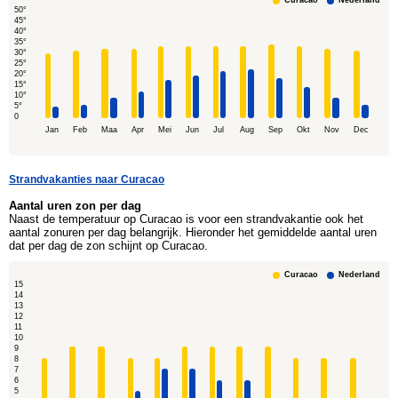
Curacao
Nederland
50°
45°
40°
35°
30°
25°
20°
15°
10°
5°
0
Jan
Feb
Maa
Apr
Mei
Jun
Jul
Aug
Sep
Okt
Nov
Dec
Strandvakanties naar Curacao
Aantal uren zon per dag
Naast de temperatuur op Curacao is voor een strandvakantie ook het
aantal zonuren per dag belangrijk. Hieronder het gemiddelde aantal uren
dat per dag de zon schijnt op Curacao.
Curacao
Nederland
15
14
13
12
11
10
9
8
7
6
5