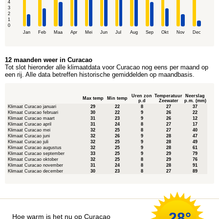
4
3
2
1
0
Jan
Feb
Maa
Apr
Mei
Jun
Jul
Aug
Sep
Okt
Nov
Dec
12 maanden weer in Curacao
Tot slot hieronder alle klimaatdata voor Curacao nog eens per maand op
een rij. Alle data betreffen historische gemiddelden op maandbasis.
Uren zon
Temperatuur
Neerslag
Max temp
Min temp
p.d
Zeewater
p.m. (mm)
Klimaat Curacao januari
29
22
8
27
37
Klimaat Curacao februari
30
22
9
26
22
Klimaat Curacao maart
31
23
9
26
12
Klimaat Curacao april
31
24
8
27
17
Klimaat Curacao mei
32
25
8
27
40
Klimaat Curacao juni
32
26
9
28
47
Klimaat Curacao juli
32
25
9
28
49
Klimaat Curacao augustus
32
25
9
28
61
Klimaat Curacao september
33
25
9
29
79
Klimaat Curacao oktober
32
25
8
29
76
Klimaat Curacao november
31
24
8
28
91
Klimaat Curacao december
30
23
8
27
89
28°
Hoe warm is het nu op Curacao