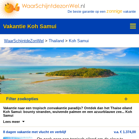
zonnige
De beste garantie op een
vakantie
Vakantie Koh Samui
WaarSchijntdeZonWel
>
Thailand
>
Koh Samui
Filter zoekopties
Vakantie naar een tropisch zonvakantie paradijs? Ontdek dan het Thaise eiland
Koh Samui: bounty stranden, wuivende palmen en een azuurblauwe zee... Koh
Samui
Lees meer
8 dagen vakantie met vlucht en verblijf
v.a. € 1.374,00