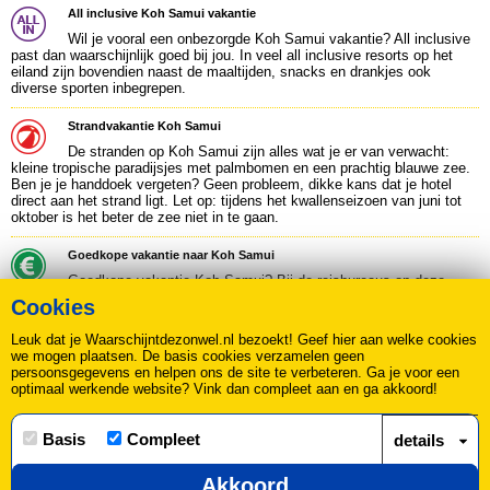
All inclusive Koh Samui vakantie
Wil je vooral een onbezorgde Koh Samui vakantie? All inclusive
past dan waarschijnlijk goed bij jou. In veel all inclusive resorts op het
eiland zijn bovendien naast de maaltijden, snacks en drankjes ook
diverse sporten inbegrepen.
Strandvakantie Koh Samui
De stranden op Koh Samui zijn alles wat je er van verwacht:
kleine tropische paradijsjes met palmbomen en een prachtig blauwe zee.
Ben je je handdoek vergeten? Geen probleem, dikke kans dat je hotel
direct aan het strand ligt. Let op: tijdens het kwallenseizoen van juni tot
oktober is het beter de zee niet in te gaan.
Goedkope vakantie naar Koh Samui
Goedkope vakantie Koh Samui? Bij de reisbureaus op deze
pagina kan je heel snel alle Koh Samui aanbiedingen vergelijken en een
Cookies
goede deal vinden. Backpackers verkiezen wellicht een losse vlucht en
hostels of een eenvoudig hotel / b&b. Ook dat kan prima op dit eiland (zie
Leuk dat je Waarschijntdezonwel.nl bezoekt! Geef hier aan welke cookies
onderaan het overzicht).
we mogen plaatsen. De basis cookies verzamelen geen
persoonsgegevens en helpen ons de site te verbeteren. Ga je voor een
optimaal werkende website? Vink dan compleet aan en ga akkoord!
Over ons
|
Contact
|
Disclaimer, Privacy & Cookie statement
|
Basis
Compleet
details
Nieuws
|
Sitemap
|
Alle bestemmingen
Copyright © 2026 Leads2Travel
KvK 34266440 BTW 817598479.B01
Akkoord