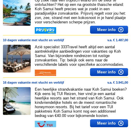
Op zoek naar een tropisch eiland om de sleur te
ontvluchten? Het op een na grootste thaische eiland:
Koh Samui heeft precies wat je zoekt in een
paradijselijke zonvakantie. Prijsvrij regelt voor jou het:
zon, zee, strand met een kokosnoot in je hand plaatje
voor verscheidenen scherpe prijzen.
Meer info
10 dagen vakantie met vlucht en verblijf
v.a. € 1.487,00
Azië specialist 333Travel heeft altijd een aantal
aantrekkelijke aanbiedingen voor vakanties op Koh
Samui. Van bijzondere rondreizen tot rustige
zonvakanties. Tip: bekijk ook eens naar de
verschillende labels voor specifieke accommodaties.
Meer info
16 dagen vakantie met vlucht en verblijf
v.a. € 3.941,00
Een heerlijke strandvakantie naar Koh Samui boeken?
Kijk eens bij TUI Reizen, hier vind je een aantal
heerlijke resorts aan het strand van Koh Samui. Ook
kindvriendelijke hotels en de meest romantische
honeymoon resorts. Bij het tarief voor een TUI
pakketreis Koh Samui komt nog een additioneel
bedrag van €40.00 voor bijkomende kosten.
Meer info