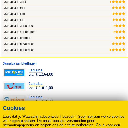
Jamaica in april
Jamaica in mei
Jamaica in juni
Jamaica in juli
Jamaica in augustus
Jamaica in september
Jamaica in oktober
Jamaica in november
Jamaica in december
Jamaica aanbiedingen
Jamaica
v.a. € 1.164,00
Jamaica
v.a. € 1.011,00
Jamaica
v.a. € 1.111,00
Cookies
Jamaica
v.a. € 1.366,00
Leuk dat je Waarschijntdezonwel.nl bezoekt! Geef hier aan welke cookies
we mogen plaatsen. De basis cookies verzamelen geen
Alle Jamaica aanbiedingen
persoonsgegevens en helpen ons de site te verbeteren. Ga je voor een