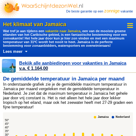
zonnige
De beste garantie op een
vakantie
Het klimaat van Jamaica
Wat tref je aan tijdens een
vakantie naar Jamaica
, een van de mooiste groene
eilanden van het Caribische gebied, is een fantastische bestemming voor een
zonvakantie! Het hele jaar door kun je hier zon vinden en met een maximum
temperatuur van 31ºC wordt het nooit te heet. Jamaica is de perfecte
bestemming voor zonaanbidders, watersporters en overwinteraars!
Lees meer
Bekijk alle aanbiedingen voor vakanties in Jamaica
v.a. € 1.164,00
De gemiddelde temperatuur in Jamaica per maand
In onderstaande grafiek zie je de gemiddelde maximum temperatuur in
Jamaica per maand vergeleken met de gemiddelde temperatuur in
Nederland. Je ziet dat de maximum temperatuur in Jamaica het gehele
jaar door vrij constant is. Het is niet alleen het hele jaar door lekker
tropisch op het eiland, maar ook het zeewater heeft met 27-29 graden een
fijne temperatuur!
Jamaica
Nederland
50°
45°
40°
35°
30°