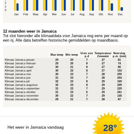
2
1
0
Jan
Feb
Maa
Apr
Mei
Jun
Jul
Aug
Sep
Okt
Nov
Dec
12 maanden weer in Jamaica
Tot slot hieronder alle klimaatdata voor Jamaica nog eens per maand op
een rij. Alle data betreffen historische gemiddelden op maandbasis.
Uren zon
Temperatuur
Neerslag
Max temp
Min temp
p.d
Zeewater
p.m. (mm)
Klimaat Jamaica januari
29
20
7
27
81
Klimaat Jamaica februari
29
20
8
27
74
Klimaat Jamaica maart
30
21
8
27
80
Klimaat Jamaica april
30
22
8
27
153
Klimaat Jamaica mei
30
23
7
28
255
Klimaat Jamaica juni
31
23
7
28
204
Klimaat Jamaica juli
32
23
8
29
169
Klimaat Jamaica augustus
32
23
8
29
209
Klimaat Jamaica september
31
23
7
29
229
Klimaat Jamaica oktober
31
23
6
29
261
Klimaat Jamaica november
30
22
7
29
140
Klimaat Jamaica december
29
21
7
28
87
28°
Het weer in Jamaica vandaag