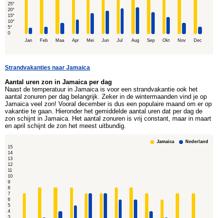
25°
20°
15°
10°
5°
0
Jan
Feb
Maa
Apr
Mei
Jun
Jul
Aug
Sep
Okt
Nov
Dec
Strandvakanties naar Jamaica
Aantal uren zon in Jamaica per dag
Naast de temperatuur in Jamaica is voor een strandvakantie ook het
aantal zonuren per dag belangrijk. Zeker in de wintermaanden vind je op
Jamaica veel zon! Vooral december is dus een populaire maand om er op
vakantie te gaan. Hieronder het gemiddelde aantal uren dat per dag de
zon schijnt in Jamaica. Het aantal zonuren is vrij constant, maar in maart
en april schijnt de zon het meest uitbundig.
Jamaica
Nederland
15
14
13
12
11
10
9
8
7
6
5
4
3