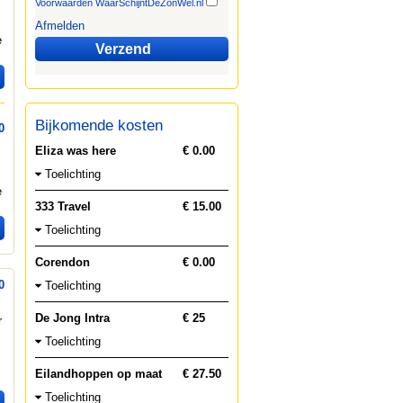
Voorwaarden WaarSchijntDeZonWel.nl
Afmelden
e
Verzend
Bijkomende kosten
0
Eliza was here
€ 0.00
Toelichting
e
333 Travel
€ 15.00
Toelichting
Corendon
€ 0.00
0
Toelichting
De Jong Intra
€ 25
r
Toelichting
Eilandhoppen op maat
€ 27.50
Toelichting