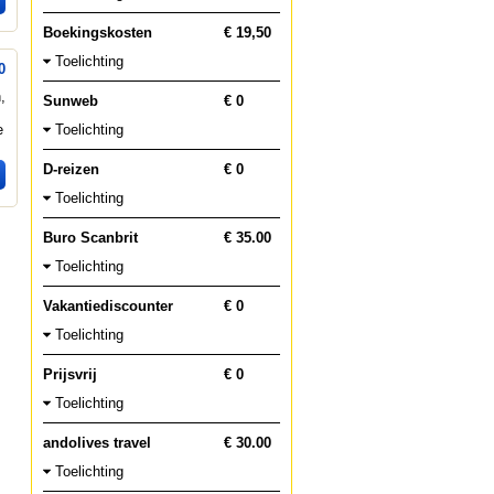
Boekingskosten
€ 19,50
Toelichting
0
,
Sunweb
€ 0
e
Toelichting
D-reizen
€ 0
Toelichting
Buro Scanbrit
€ 35.00
Toelichting
Vakantiediscounter
€ 0
Toelichting
Prijsvrij
€ 0
Toelichting
andolives travel
€ 30.00
Toelichting