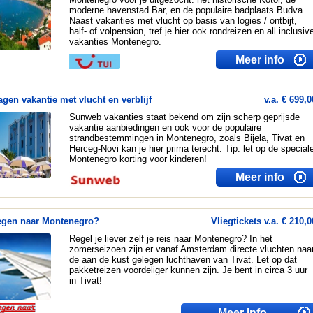
moderne havenstad Bar, en de populaire badplaats Budva.
Naast vakanties met vlucht op basis van logies / ontbijt,
half- of volpension, tref je hier ook rondreizen en all inclusiv
vakanties Montenegro.
Meer info
agen vakantie met vlucht en verblijf
v.a. € 699,0
Sunweb vakanties staat bekend om zijn scherp geprijsde
vakantie aanbiedingen en ook voor de populaire
strandbestemmingen in Montenegro, zoals Bijela, Tivat en
Herceg-Novi kan je hier prima terecht. Tip: let op de special
Montenegro korting voor kinderen!
Meer info
egen naar Montenegro?
Vliegtickets v.a. € 210,0
Regel je liever zelf je reis naar Montenegro? In het
zomerseizoen zijn er vanaf Amsterdam directe vluchten naa
de aan de kust gelegen luchthaven van Tivat. Let op dat
pakketreizen voordeliger kunnen zijn. Je bent in circa 3 uur
in Tivat!
Meer Info