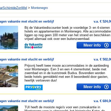
arSchijntdeZonWel
>
Montenegro
agen vakantie met vlucht en verblijf
v.a. € 524,0
Bij de Vakantiediscounter boek je voordelige 3- en 4-sterren
hotels en appartementen in Montenegro. Alle accommodatie
liggen op nog geen 100 meter van het strand en beschikken
vrijwel allemaal ook over een buitenzwembad.
Meer info
agen vakantie met vlucht en verblijf
v.a. € 502,0
Prijsvrij heeft twee mooie accommodaties in de aanbieding
voor Montenegro. Een 3 en een 4 sterrenhotel, beide met
zwembad en in de kuststreek Budva. Bovendien worden
beide hotels gemiddeld met een 8 beoordeeld door gasten,
heerlijk vertoeven dus!
Meer info
agen vakantie met vlucht en verblijf
v.a. € 684,0
TUI heeft de mooiste regio's voor een zonvakantie in
Montenegro voor je uitgezocht: het historische Kotor, de