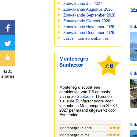
Zonvakantie Juli 2027
Zonvakantie Augustus 2026
Wa
Zonvakantie September 2026
Zonvakantie Oktober 2026
8 d
Zonvakantie November 2026
Zonvakantie December 2026
Last minute zonvakanties
Montenegro
Sunfactor
7.6
4203
8 d
shares
Montenegro
scoort een
gemiddelde van 7.6 op basis
van onze
Sunfactor
. Hieronder
zie je de Sunfactor score voor
vakantie in Montenegro in 2026 /
2027 per maand uitgewerkt door
Esmeralda
.
8 d
Montenegro in april
Montenegro in mei