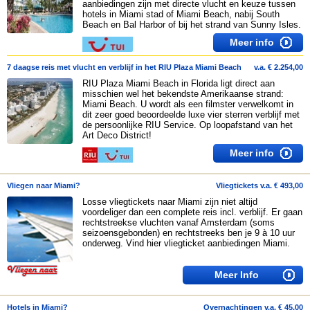
aanbiedingen zijn met directe vlucht en keuze tussen
hotels in Miami stad of Miami Beach, nabij South
Beach en Bal Harbor of bij het strand van Sunny Isles.
Meer info
7 daagse reis met vlucht en verblijf in het RIU Plaza Miami Beach
v.a. € 2.254,00
RIU Plaza Miami Beach in Florida ligt direct aan
misschien wel het bekendste Amerikaanse strand:
Miami Beach. U wordt als een filmster verwelkomt in
dit zeer goed beoordeelde luxe vier sterren verblijf met
de persoonlijke RIU Service. Op loopafstand van het
Art Deco District!
Meer info
Vliegen naar Miami?
Vliegtickets v.a. € 493,00
Losse vliegtickets naar Miami zijn niet altijd
voordeliger dan een complete reis incl. verblijf. Er gaan
rechtstreekse vluchten vanaf Amsterdam (soms
seizoensgebonden) en rechtstreeks ben je 9 à 10 uur
onderweg. Vind hier vliegticket aanbiedingen Miami.
Meer Info
Hotels in Miami?
Overnachtingen v.a. € 45,00