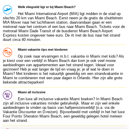
Welk vliegveld ligt er bij Miami Beach?
Het Miami International Airport (MIA) ligt midden in de stad op
slechts 20 km van Miami Beach. Eerst neem je de gratis de shuttletrein
MIA Mover naar het luchthaven station, daarvandaan gaan er een
metrorail naar het centrum of een bus naar Miami Beach. Tickets voor de
metrorail Miami Dade Transit of de busdienst Miami Beach Airport
Express kosten ongeveer twee euro. De rit met de bus naar het strand
duurt circa 40 minuten.
Miami vakantie tips met kinderen
Op zoek naar ervaringen m.b.t. vakantie in Miami met kids? Als
je kiest voor een verblijf in Miami Beach dan kom je ook veel mooie
aanbiedingen van appartementen aan het strand tegen. Ideaal voor
gezinnen! Heb je wat langer de tijd en vraag je; je af wat te doen in
Miami? Met kinderen is het natuurlijk geweldig om een strandvakantie in
Miami te combineren met een paar dagen in Orlando. Hier zijn alle grote
bekende attractieparken!
Miami all inclusive
Een luxe all inclusive vakantie Miami boeken? In Miami Beach
zijn all inclusive vakanties minder gebruikelijk. Maar er zijn wel enkele
aanbiedingen te vinden op basis van halfpensionverblijf (o.a. via de
Vakantie Discounter en D-reizen). Bijvoorbeeld met verblijf in het het luxe
Four Points Sheraton Miami Beach, een geweldig gelegen hotel meteen
aan het strand.