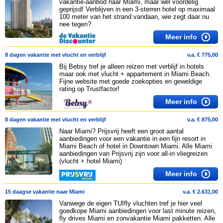
vakantie-aanbod naar Miami, maar wel voordelig
geprijsd! Verblijven in een 3-sterren hotel op maximaal
100 meter van het strand vandaan, wie zegt daar nu
nee tegen?
Meer info
8 dagen vakantie met vlucht en verblijf
v.a. € 775,00
Bij Bebsy tref je alleen reizen met verblijf in hotels
maar ook met vlucht + appartement in Miami Beach.
Fijne website met goede zoekopties en geweldige
rating op Trustfactor!
Meer info
8 dagen vakantie met vlucht en verblijf
v.a. € 875,00
Naar Miami? Prijsvrij heeft een groot aantal
aanbiedingen voor een vakantie in een fijn resort in
Miami Beach of hotel in Downtown Miami. Alle Miami
aanbiedingen van Prijsvrij zijn voor all-in vliegreizen
(vlucht + hotel Miami)
Meer info
15 daagse vakantie naar Miami
v.a. € 2.631,00
Vanwege de eigen TUIfly vluchten tref je hier veel
goedkope Miami aanbiedingen voor last minute reizen,
fly drives Miami en zonvakantie Miami pakketten. Alle