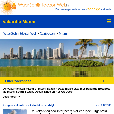
zonnige
De beste garantie op een
vakantie
Vakantie Miami
WaarSchijntdeZonWel
>
Caribbean
>
Miami
Filter zoekopties
Op vakantie naar Miami of Miami Beach? Deze hippe stad met bekende hotspots
als Miami South Beach, Ocean Drive en het Art Deco
Lees meer
7 dagen vakantie met vlucht en verblijf
v.a. € 867,00
De Vakantiediscounter heeft niet een heel uitgebreid