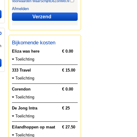
Voorwaarden WaarSchijntDeZonWel.nl
Afmelden
Verzend
0
Bijkomende kosten
n
Eliza was here
€ 0.00
Toelichting
333 Travel
€ 15.00
Toelichting
Corendon
€ 0.00
Toelichting
De Jong Intra
€ 25
Toelichting
Eilandhoppen op maat
€ 27.50
Toelichting