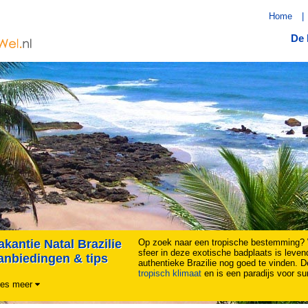
Home
|
De 
akantie Natal Brazilie
Op zoek naar een tropische bestemming? W
sfeer in deze exotische badplaats is levend
anbiedingen & tips
authentieke Brazilie nog goed te vinden. D
tropisch klimaat
en is een paradijs voor sur
es meer