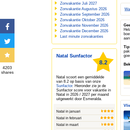
Zonvakantie Juli 2027
Zonvakantie Augustus 2026
Wa
Zonvakantie September 2026
Zonvakantie Oktober 2026
Gee
Zonvakantie November 2026
Hel
Zonvakantie December 2026
boe
Last minute zonvakanties
aan
Tip
pak
Natal Sunfactor
goe
8.2
Bek
4203
shares
Natal
scoort een gemiddelde
van 8.2 op basis van onze
Sunfactor
. Hieronder zie je de
Sunfactor score voor vakantie in
Natal in 2026 / 2027 per maand
uitgewerkt door
Esmeralda
.
Vli
Natal in januari
Natal in februari
Natal in maart