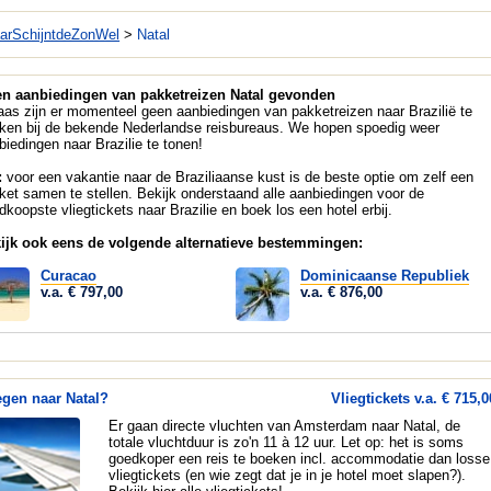
arSchijntdeZonWel
>
Natal
n aanbiedingen van pakketreizen Natal gevonden
aas zijn er momenteel geen aanbiedingen van pakketreizen naar Brazilië te
ken bij de bekende Nederlandse reisbureaus. We hopen spoedig weer
biedingen naar Brazilie te tonen!
:
voor een vakantie naar de Braziliaanse kust is de beste optie om zelf een
ket samen te stellen. Bekijk onderstaand alle aanbiedingen voor de
dkoopste vliegtickets naar Brazilie en boek los een hotel erbij.
ijk ook eens de volgende alternatieve bestemmingen:
Curacao
Dominicaanse Republiek
v.a. € 797,00
v.a. € 876,00
egen naar Natal?
Vliegtickets v.a. € 715,0
Er gaan directe vluchten van Amsterdam naar Natal, de
totale vluchtduur is zo'n 11 à 12 uur. Let op: het is soms
goedkoper een reis te boeken incl. accommodatie dan losse
vliegtickets (en wie zegt dat je in je hotel moet slapen?).