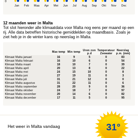
0
Jan
Feb
Maa
Apr
Mei
Jun
Jul
Aug
Sep
Okt
Nov
Dec
12 maanden weer in Malta
Tot slot hieronder alle klimaatdata voor Malta nog eens per maand op een
rij. Alle data betreffen historische gemiddelden op maandbasis. Zoals je
ziet heb je in de winter kans op neerslag in Malta.
Uren zon
Temperatuur
Neerslag
Max temp
Min temp
p.d
Zeewater
p.m. (mm)
Klimaat Malta januari
16
9
5
0
83
Klimaat Malta februari
16
10
6
0
54
Klimaat Malta maart
18
10
7
0
39
Klimaat Malta april
20
13
8
0
22
Klimaat Malta mei
24
15
10
0
8
Klimaat Malta juni
27
19
11
0
3
Klimaat Malta juli
31
21
12
0
0
Klimaat Malta augustus
31
22
11
0
6
Klimaat Malta september
28
20
9
0
36
Klimaat Malta oktober
24
18
7
0
97
Klimaat Malta november
20
14
6
0
82
Klimaat Malta december
17
11
5
0
95
31°
Het weer in Malta vandaag