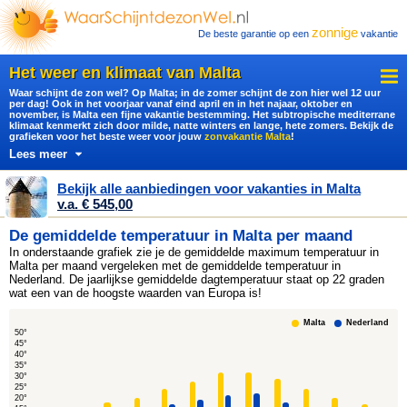
zonnige
De beste garantie op een
vakantie
Het weer en klimaat van Malta
Waar schijnt de zon wel? Op Malta; in de zomer schijnt de zon hier wel 12 uur
per dag! Ook in het voorjaar vanaf eind april en in het najaar, oktober en
november, is Malta een fijne vakantie bestemming. Het subtropische mediterrane
klimaat kenmerkt zich door milde, natte winters en lange, hete zomers. Bekijk de
grafieken voor het beste weer voor jouw
zonvakantie Malta
!
Lees meer
Bekijk alle aanbiedingen voor vakanties in Malta
v.a. € 545,00
De gemiddelde temperatuur in Malta per maand
In onderstaande grafiek zie je de gemiddelde maximum temperatuur in
Malta per maand vergeleken met de gemiddelde temperatuur in
Nederland. De jaarlijkse gemiddelde dagtemperatuur staat op 22 graden
wat een van de hoogste waarden van Europa is!
Malta
Nederland
50°
45°
40°
35°
30°
25°
20°