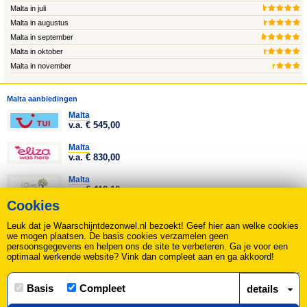
Malta in juli
Malta in augustus
Malta in september
Malta in oktober
Malta in november
Malta aanbiedingen
Malta
v.a. € 545,00
Malta
v.a. € 830,00
Malta
v.a. € 412,10
Cookies
Malta
v.a. € 199,00
Leuk dat je Waarschijntdezonwel.nl bezoekt! Geef hier aan welke cookies
we mogen plaatsen. De basis cookies verzamelen geen
Alle Malta aanbiedingen
persoonsgegevens en helpen ons de site te verbeteren. Ga je voor een
optimaal werkende website? Vink dan compleet aan en ga akkoord!
Over ons
|
Contact
|
Disclaimer, Privacy & Cookie statement
|
Basis
Compleet
details
Nieuws
|
Sitemap
|
Alle bestemmingen