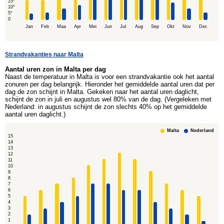
15°
10°
5°
0
Jan
Feb
Maa
Apr
Mei
Jun
Jul
Aug
Sep
Okt
Nov
Dec
Strandvakanties naar Malta
Aantal uren zon in Malta per dag
Naast de temperatuur in Malta is voor een strandvakantie ook het aantal
zonuren per dag belangrijk. Hieronder het gemiddelde aantal uren dat per
dag de zon schijnt in Malta. Gekeken naar het aantal uren daglicht,
schijnt de zon in juli en augustus wel 80% van de dag. (Vergeleken met
Nederland: in augustus schijnt de zon slechts 40% op het gemiddelde
aantal uren daglicht.)
Malta
Nederland
15
14
13
12
11
10
9
8
7
6
5
4
3
2
1