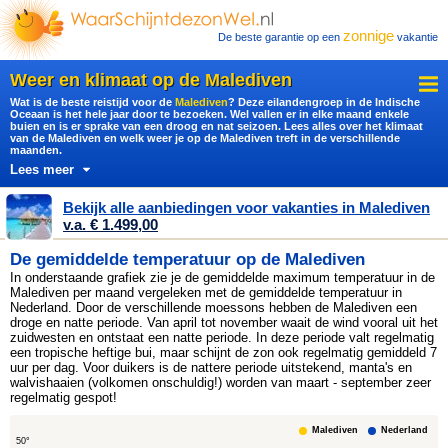
zonnige
De beste garantie op een
vakantie
Weer en klimaat op de Malediven
Wat is de beste reistijd voor de
Malediven
? Deze eilandengroep in de Indische
Oceaan is het hele jaar door te bezoeken. Wel vallen er in elke maand enkele
buien en is er sprake van een droog en nat seizoen. Lees alles over het klimaat
van de Malediven en welk weer je op de Malediven treft in de verschillende
maanden.
Lees meer
Bekijk alle aanbiedingen voor vakanties in Malediven
v.a. € 1.499,00
De gemiddelde temperatuur op de Malediven
In onderstaande grafiek zie je de gemiddelde maximum temperatuur in de
Malediven per maand vergeleken met de gemiddelde temperatuur in
Nederland. Door de verschillende moessons hebben de Malediven een
droge en natte periode. Van april tot november waait de wind vooral uit het
zuidwesten en ontstaat een natte periode. In deze periode valt regelmatig
een tropische heftige bui, maar schijnt de zon ook regelmatig gemiddeld 7
uur per dag. Voor duikers is de nattere periode uitstekend, manta's en
walvishaaien (volkomen onschuldig!) worden van maart - september zeer
regelmatig gespot!
Malediven
Nederland
50°