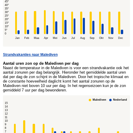
45°
40°
35°
30°
25°
20°
15°
10°
5°
0
Jan
Feb
Maa
Apr
Mei
Jun
Jul
Aug
Sep
Okt
Nov
Dec
Strandvakanties naar Malediven
Aantal uren zon op de Malediven per dag
Naast de temperatuur in de Malediven is voor een strandvakantie ook het
aantal zonuren per dag belangrijk. Hieronder het gemiddelde aantal uren
dat per dag de zon schijnt in de Malediven. Door het tropische klimaat en
de constante hoeveelheid daglicht komt het aantal zonuren op de
Malediven niet boven 10 uur per dag. In het regenseizoen kun je de zon
gemiddeld 7 uur per dag bewonderen.
Malediven
Nederland
15
14
13
12
11
10
9
8
7