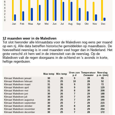
6
5
4
3
2
1
0
Jan
Feb
Maa
Apr
Mei
Jun
Jul
Aug
Sep
Okt
Nov
Dec
12 maanden weer in de Malediven
Tot slot hieronder alle klimaatdata voor de Malediven nog eens per maand
op een rij. Alle data betreffen historische gemiddelden op maandbasis. De
hoeveelheid neerslag is in veel maanden veel hoger dan in Nederland. Het
grote verschil zit hem wel in de intensiteit van de neerslag. Op de
Malediven valt de regen doorgaans in de ochtend en 's avonds in korte,
heftige regenbuien.
Uren zon
Temperatuur
Neerslag
Max temp
Min temp
p.d
Zeewater
p.m. (mm)
Klimaat Malediven januari
30
25
9
28
95
Klimaat Malediven februari
31
25
10
28
52
Klimaat Malediven maart
31
26
9
29
72
Klimaat Malediven april
32
26
9
30
129
Klimaat Malediven mei
31
26
8
30
208
Klimaat Malediven juni
30
26
7
29
188
Klimaat Malediven juli
30
25
7
29
166
Klimaat Malediven augustus
30
25
7
29
190
Klimaat Malediven september
30
25
7
29
215
Klimaat Malediven oktober
30
25
8
28
220
Klimaat Malediven november
30
25
6
29
204
Klimaat Malediven december
30
25
7
28
172