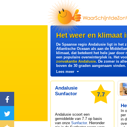
Het weer en klimaat 
De Spaanse regio Andalusie ligt in het 
Atlantische Oceaan als aan de Middellan
klimaat, dat betekent het hele jaar door
een populaire overwinterplek is. Het vo
zonvakantie Andalusie
. De zomer is all
boven de 30 graden aangenaam vinden. 
Lees meer
Andalusie
Sunfactor
7.7
He
In 
Andalusie
scoort een
per
gemiddelde van 7.7 op basis
in 
van onze
Sunfactor
. Hieronder
ove