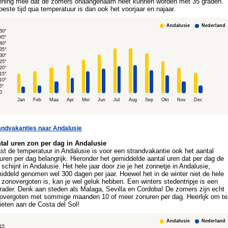
ening mee dat de zomers onaangenaam heet kunnen worden met 35 graden.
beste tijd qua temperatuur is dan ook het voorjaar en najaar.
Andalusie
Nederland
50°
45°
40°
35°
30°
25°
20°
15°
10°
5°
0
Jan
Feb
Maa
Apr
Mei
Jun
Jul
Aug
Sep
Okt
Nov
Dec
andvakanties naar Andalusie
tal uren zon per dag in Andalusie
st de temperatuur in Andalusie is voor een strandvakantie ook het aantal
uren per dag belangrijk. Hieronder het gemiddelde aantal uren dat per dag de
 schijnt in Andalusie. Het hele jaar door zie je het zonnetje in Andalusie,
iddeld genomen wel 300 dagen per jaar. Hoewel het in de winter niet de hele
 zonovergoten is, kan je wel geluk hebben. Een winters stedentripje is een
rader. Denk aan steden als Malaga, Sevilla en Cordoba! De zomers zijn echt
overgoten met sommige maanden 10 of meer zonuren per dag. Heerlijk om te
ieten aan de Costa del Sol!
Andalusie
Nederland
15