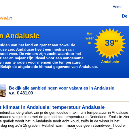
Home
|
De 
in Andalusie
Het
weer
39°
in
zuiden van het land en grenst aan zowel de
dse zee. Andalusie heeft een mediterraan
 mooi weer. De winters zijn zacht waardoor het
orjaar en najaar zijn ideaal voor een aangename
Andalusie
een aan te raden voor mensen die temperaturen
Bekijk de uitgebreide klimaat gegevens van Andalusie.
Bekijk alle aanbiedingen voor vakanties in Andalusie
v.a. € 431,00
t klimaat in Andalusie: temperatuur Andalusie
onderstaande grafiek zie je de gemiddelde maximum temperatuur in Andalusie
 maand vergeleken met de gemiddelde temperatuur in Nederland. Zoals te zie
de grafiek wordt het in Andalusie nooit echt koud, zelfs in de winter is het
rdag nog zo'n 15 graden. Relatief warm, maar dus geen strandweer. Houd er