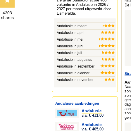
zie je de Sunfactor score voor
rek
vakantie in Andalusie in 2026 /
De 
2027 per maand uitgewerkt door
4203
Esmeralda
.
shares
Andalusie in maart
Andalusie in april
Andalusie in mei
Andalusie in juni
Andalusie in juli
Andalusie in augustus
Andalusie in september
Andalusie in oktober
Str
Andalusie in november
Aan
Naa
zon
zon
gem
Andalusie aanbiedingen
dag
aan
Andalusie
zon
v.a. € 431,00
gen
Andalusie
v.a. € 405,00