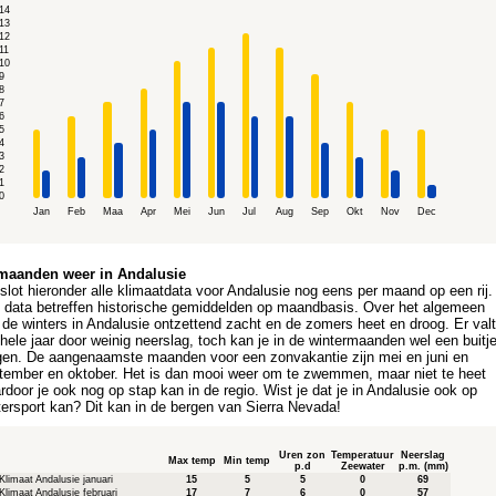
14
13
12
11
10
9
8
7
6
5
4
3
2
1
0
Jan
Feb
Maa
Apr
Mei
Jun
Jul
Aug
Sep
Okt
Nov
Dec
maanden weer in Andalusie
 slot hieronder alle klimaatdata voor Andalusie nog eens per maand op een rij.
e data betreffen historische gemiddelden op maandbasis. Over het algemeen
n de winters in Andalusie ontzettend zacht en de zomers heet en droog. Er val
 hele jaar door weinig neerslag, toch kan je in de wintermaanden wel een buitj
jgen. De aangenaamste maanden voor een zonvakantie zijn mei en juni en
tember en oktober. Het is dan mooi weer om te zwemmen, maar niet te heet
rdoor je ook nog op stap kan in de regio. Wist je dat je in Andalusie ook op
tersport kan? Dit kan in de bergen van Sierra Nevada!
Uren zon
Temperatuur
Neerslag
Max temp
Min temp
p.d
Zeewater
p.m. (mm)
Klimaat Andalusie januari
15
5
5
0
69
Klimaat Andalusie februari
17
7
6
0
57