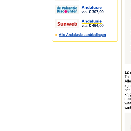
Andalusie
v.a. € 307,00
Andalusie
v.a. € 464,00
Alle Andalusie aanbiedingen
12 
Tot
All
zij
het
kri
sep
waa
win